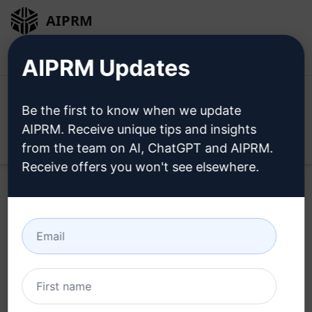
AIPRM
Giriş
Ücretsiz Yükleyin
AIPRM Updates
Be the first to know when we update
AIPRM. Receive unique tips and insights
Open
from the team on AI, ChatGPT and AIPRM.
Receive offers you won't see elsewhere.
Bu
Claude İstemini
Şimdi
Deneyin