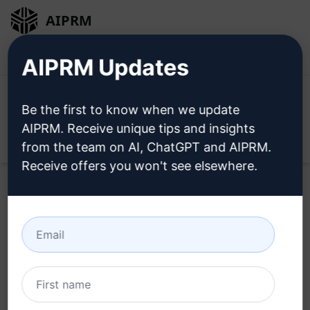
AIPRM
Giriş
Ücretsiz Yükleyin
AIPRM Updates
Be the first to know when we update
AIPRM. Receive unique tips and insights
Open
from the team on AI, ChatGPT and AIPRM.
Receive offers you won't see elsewhere.
Bu
Claude İstemini
Şimdi
Deneyin