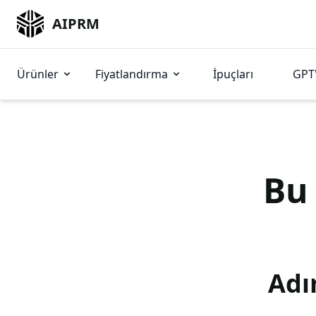
AIPRM
Ürünler
Fiyatlandırma
İpuçları
GPT'
B
Adı