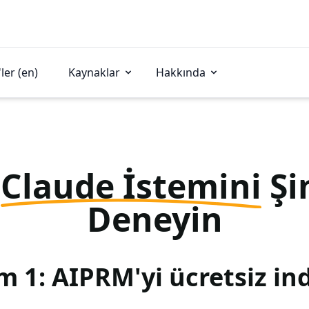
ler (en)
Kaynaklar
Hakkında
u
Claude İstemini
Şi
Deneyin
m 1: AIPRM'yi ücretsiz ind