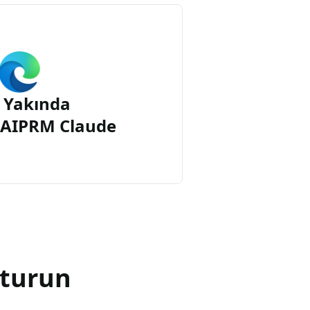
 Yakında
n AIPRM Claude
şturun