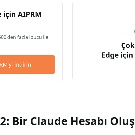
 için AIPRM
500'den fazla ipucu ile
Çok
Edge içi
RM'yi indirin
2: Bir Claude Hesabı Olu