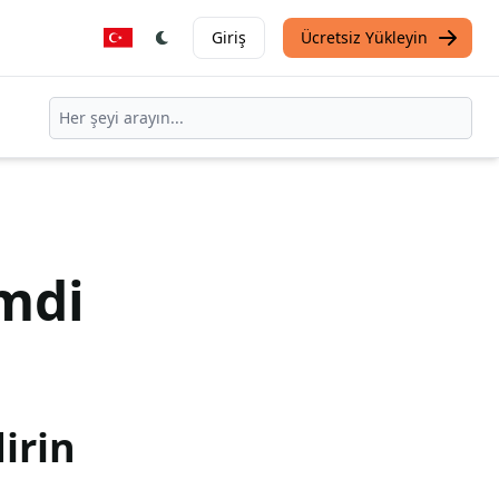
Giriş
Ücretsiz Yükleyin
mdi
irin