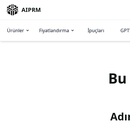
AIPRM
Ürünler
Fiyatlandırma
İpuçları
GPT'
B
Adı