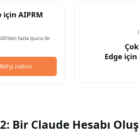
 için AIPRM
500'den fazla ipucu ile
Çok
Edge içi
RM'yi indirin
2: Bir Claude Hesabı Olu