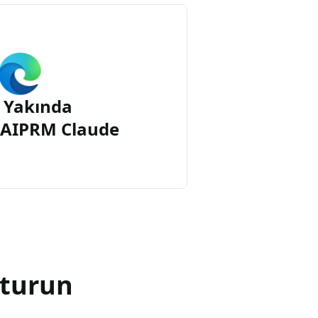
 Yakında
n AIPRM Claude
şturun