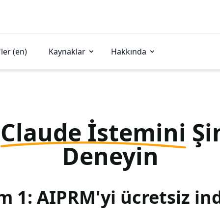
ler (en)
Kaynaklar
Hakkında
u
Claude İstemini
Şi
Deneyin
m 1: AIPRM'yi ücretsiz ind