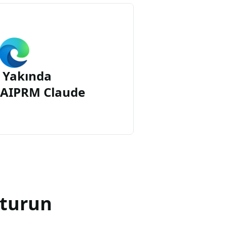
 Yakında
n AIPRM Claude
şturun