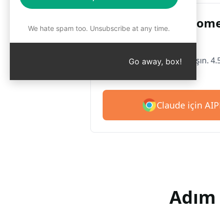
Google Chrome
We hate spam too. Unsubscribe at any time.
Claude
Claude için AIPRM ile tanışın. 4.
Go away, box!
ücretsiz olarak başlayın.
Claude için AIP
Adım 