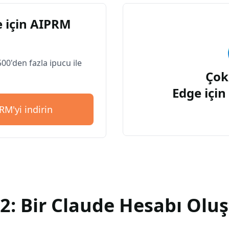
 için AIPRM
500'den fazla ipucu ile
Çok
Edge içi
RM'yi indirin
2: Bir Claude Hesabı Olu