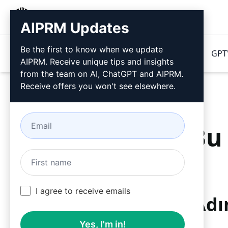
AIPRM
AIPRM Updates
Be the first to know when we update
Ürünler
Fiyatlandırma
İpuçları
GPT'
AIPRM. Receive unique tips and insights
from the team on AI, ChatGPT and AIPRM.
Receive offers you won't see elsewhere.
B
I agree to receive emails
Adı
Yes, I'm in!