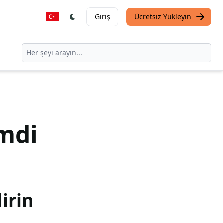
Giriş
Ücretsiz Yükleyin
mdi
irin