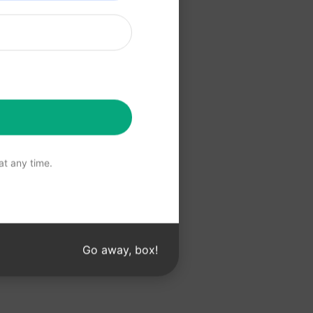
için buraya
Kullanın
t any time.
Go away, box!