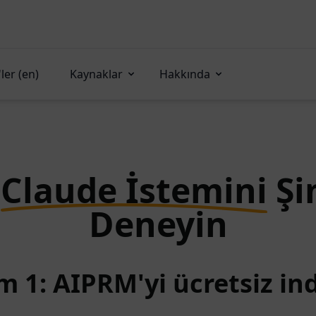
ler (en)
Kaynaklar
Hakkında
u
Claude İstemini
Şi
Deneyin
m 1: AIPRM'yi ücretsiz ind