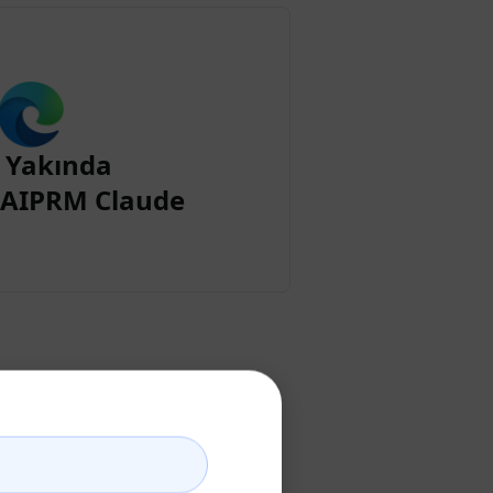
 Yakında
n AIPRM Claude
şturun