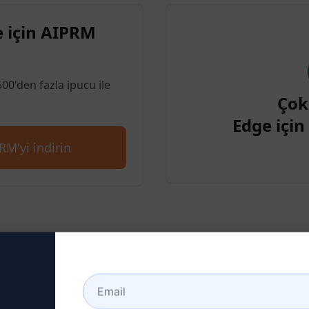
 için AIPRM
500'den fazla ipucu ile
Çok
Edge içi
RM'yi indirin
2: Bir Claude Hesabı Olu