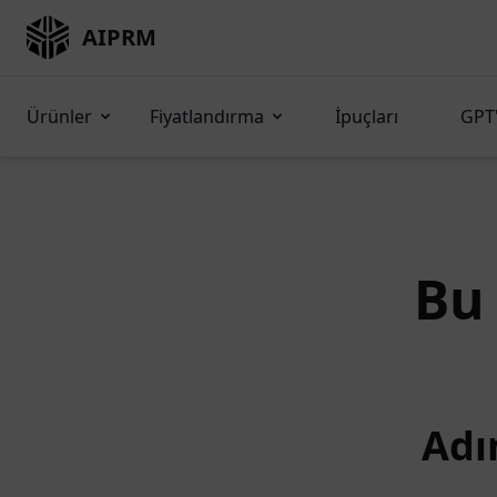
AIPRM
Ürünler
Fiyatlandırma
İpuçları
GPT'
B
Adı