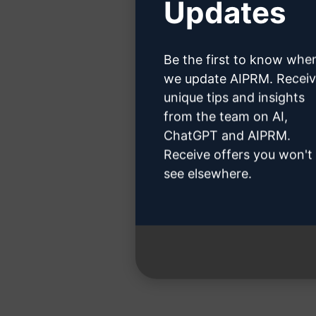
Updates
Claude hes
Be the first to know whe
we update AIPRM. Recei
unique tips and insights
from the team on AI,
3. Adım
ChatGPT and AIPRM.
Receive offers you won't
see elsewhere.