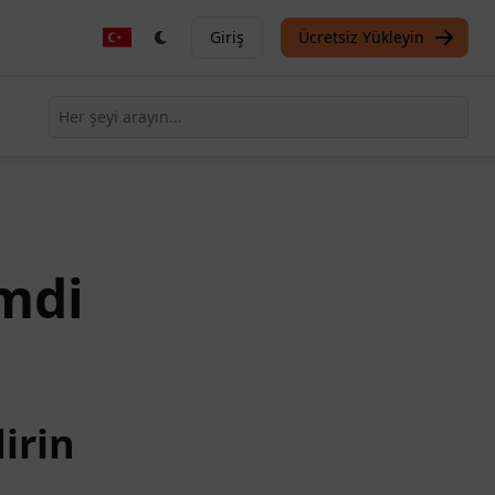
Giriş
Ücretsiz Yükleyin
mdi
irin