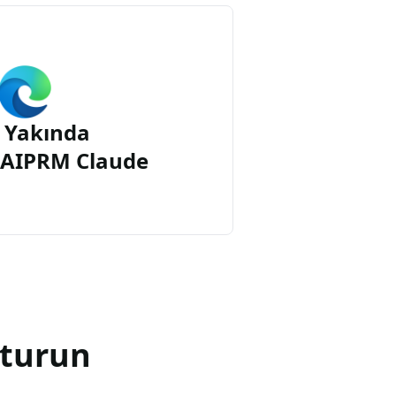
 Yakında
n AIPRM Claude
şturun