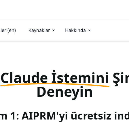
ler (en)
Kaynaklar
Hakkında
u
Claude İstemini
Şi
Deneyin
m 1: AIPRM'yi ücretsiz ind