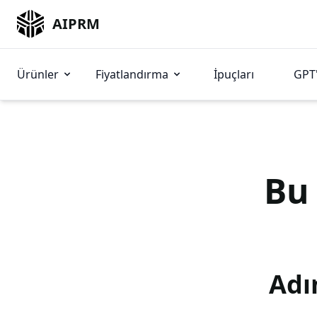
AIPRM
Ürünler
Fiyatlandırma
İpuçları
GPT'
B
Adı