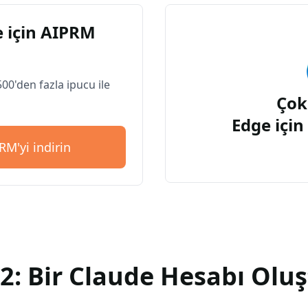
 için AIPRM
500'den fazla ipucu ile
Çok
Edge içi
RM'yi indirin
2: Bir Claude Hesabı Olu