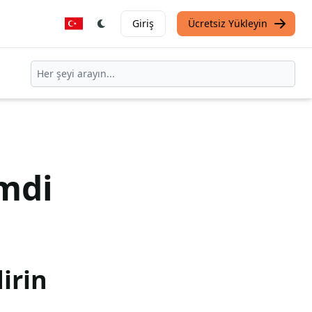
Giriş
Ücretsiz Yükleyin
mdi
irin