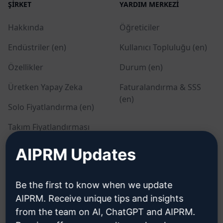
ŞIRKET
YARDIM MERKEZI
Hakkında
Öğreticiler
Endüstriler (en)
Kullanıcı Topluluğu (en)
Özellikler
Durum (en)
Üretken Yapay Zeka
Faturalandırma & SSS
(en)
Solo Fiyatlandırma (en)
Takım Fiyatlandırması
(en)
AIPRM Updates
Blog (en)
Be the first to know when we update
YASAL
İNDIR
AIPRM. Receive unique tips and insights
from the team on AI, ChatGPT and AIPRM.
Gizlilik Politikası (en)
Nasıl kurulur