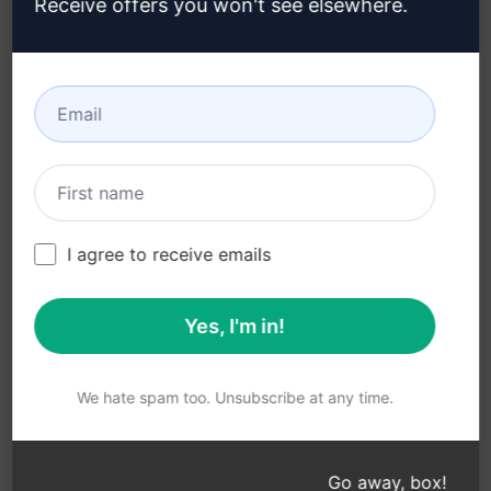
Receive offers you won't see elsewhere.
Kabul Edilebilir Kullanım
Google Chrome (en)
Politikası (en)
Microsoft Edge (en)
Kullanım Koşulları (en)
Tarayıcı Uzantısı
Terimleri (en)
Faturalama Koşulları (en)
I agree to receive emails
Yes, I'm in!
© 2026
All logos, trademarks, and registered trademarks are the
property of their respective owners.
AIPRM and other related brand names are registered
We hate spam too. Unsubscribe at any time.
trademarks and are protected by international trademark
laws.
Registered trademarks include USPTO 97778465, 97866052
Go away, box!
and EU CTM EU18823472, EU18830896.