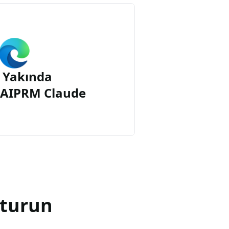
 Yakında
n AIPRM Claude
şturun