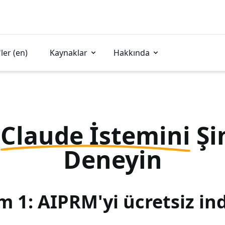
ler (en)
Kaynaklar
Hakkında
u
Claude İstemini
Şi
Deneyin
m 1: AIPRM'yi ücretsiz ind