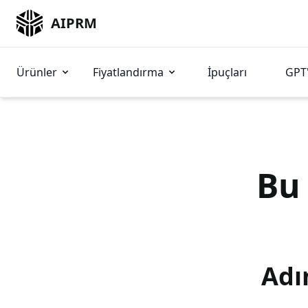
AIPRM
Ürünler
Fiyatlandırma
İpuçları
GPT'
B
Adı