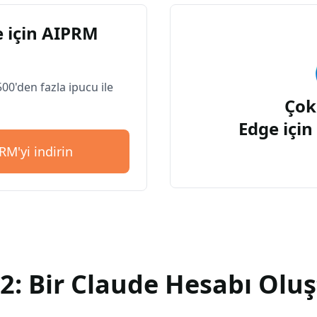
 için AIPRM
500'den fazla ipucu ile
Çok
Edge içi
RM'yi indirin
2: Bir Claude Hesabı Olu