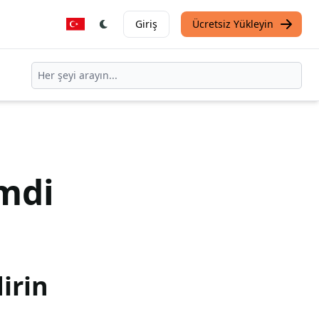
Giriş
Ücretsiz Yükleyin
mdi
irin