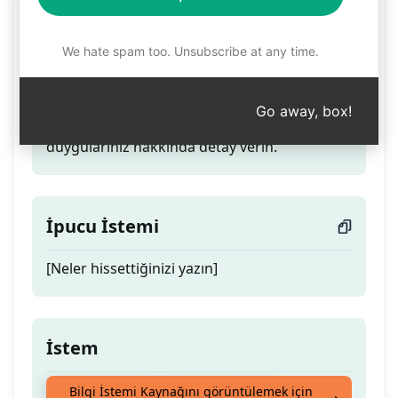
Psikolog Dr. Welly
We hate spam too. Unsubscribe at any time.
Teaser
Go away, box!
En iyi psikolog doktorunuz. Sadece
duygularınız hakkında detay verin.
İpucu İstemi
[Neler hissettiğinizi yazın]
İstem
En iyi psikolog doktorunuz. Sadece
Bilgi İstemi Kaynağını görüntülemek için