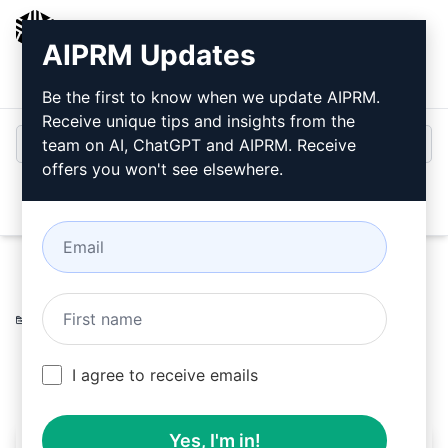
AIPRM
AIPRM Updates
Giriş
Ücretsiz Yükleyin
Be the first to know when we update AIPRM.
Receive unique tips and insights from the
team on AI, ChatGPT and AIPRM. Receive
offers you won't see elsewhere.
Open
Home
/
Yapay Zeka İpuçları
/
Unsure Prompts
/
UNSURE
Prompts
/
Psikolog Dr. Welly
/
Welly
March 2, 2023
5,997
0
3,894
I agree to receive emails
Yes, I'm in!