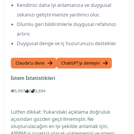
Kendinizi daha iyi anlamanıza ve duygusal
zekanızı geliştirmenize yardımcı olur.
Olumlu geri bildirimlerle duygusal refahınızı
artırır.
Duygusal denge ve iç huzurunuzu destekler.
Claude'u dene
ChatGPT'yi deneyin
İstem İstatistikleri
5,997
0
3,894
Lütfen dikkat: Yukarıdaki açıklama doğruluk
açısından gözden geçirilmemiştir. Ne
oluşturulacağını en iyi şekilde anlamak için,
AIPRM'yi ücretsiz olarak yüklemenizi ve istemi