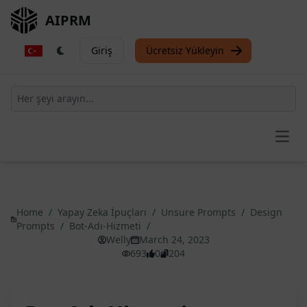
AIPRM
Giriş
Ücretsiz Yükleyin
Open
Home
/
Yapay Zeka İpuçları
/
Unsure Prompts
/
Design
Prompts
/
Bot-Adı-Hizmeti
/
Welly
March 24, 2023
693
0
204