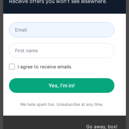
Receive offers you won't see elsewhere.
Adı-Hizmeti AI'ını kullanabilirler.
Faydalar:
Kullanıcılar, web sitenizdeki AI ile etkileşime
geçerek hızlı ve özelleştirilmiş metinler
oluşturabilir.
Özelleştirilmiş içerikler, kullanıcıların
ihtiyaçlarına ve tercihlerine göre hızlı bir
I agree to receive emails
şekilde üretilebilir.
Bot-Adı-Hizmeti AI, kullanıcı deneyimini
Yes, I'm in!
artırarak web sitenizin ziyaretçilerine daha
kişiselleştirilmiş bir içerik sunabilir.
We hate spam too. Unsubscribe at any time.
Claude'u dene
ChatGPT'yi deneyin
Go away, box!