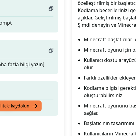
özelleştirilmiş bir başlatı
Kodlama becerilerinizi ge
açıklar. Geliştirilmiş başl
prompt
Şimdi deneyin ve Minecraft
Minecraft başlatıcıları
Minecraft oyunu için öze
Kullanıcı dostu arayüz
a fazla bilgi yazın]
olur.
Farklı özellikler ekleyer
Kodlama bilgisi gerekti
oluşturabilirsiniz.
Minecraft oyununu başl
prompt
lite'e kaydolun
sağlar.
Başlatıcının tasarımını i
Kullanıcıların Minecraf