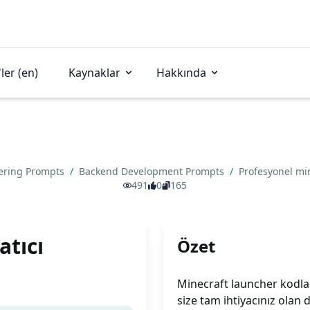
ler (en)
Kaynaklar
Hakkında
ering Prompts
/
Backend Development Prompts
/
Profesyonel min
491
0
165
atıcı
Özet
Minecraft launcher kodl
size tam ihtiyacınız olan