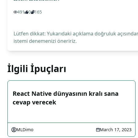
491
0
165
Lütfen dikkat: Yukarıdaki açıklama doğruluk açısından
istemi denemenizi öneririz.
İlgili İpuçları
React Native dünyasının kralı sana
cevap verecek
MLDimo
March 17, 2023