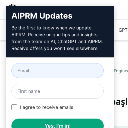
AIPRM
AIPRM Updates
Be the first to know when we update
Ürünler
Fiyatlandırma
İpuçları
GPT'
AIPRM. Receive unique tips and insights
from the team on AI, ChatGPT and AIPRM.
Receive offers you won't see elsewhere.
Home
/
Yapay Zeka İpuçları
/
SoftwareEngine
Profesyonel minecraft başl
I agree to receive emails
kodlayıcı
Yes, I'm in!