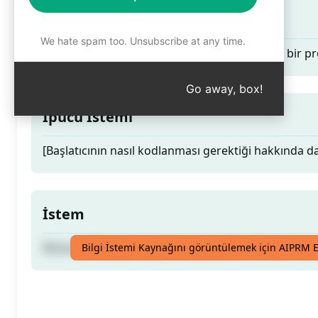
Teaser
We hate spam too. Unsubscribe at any time.
Minecraft başlatıcı yapmak için yardımcı olan bir 
Go away, box!
İpucu İstemi
[Başlatıcının nasıl kodlanması gerektiği hakkında dah
İstem
Minecraft başlatıcı yapmak için yardımcı olan bir 
Bilgi İstemi Kaynağını görüntülemek için AIPRM E