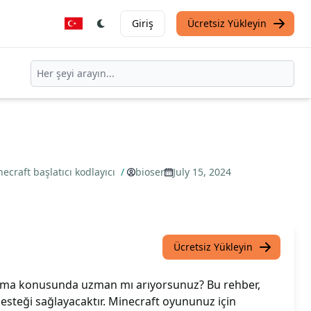
Giriş
Ücretsiz Yükleyin
ecraft başlatıcı kodlayıcı
/
bioser
July 15, 2024
Ücretsiz Yükleyin
ama konusunda uzman mı arıyorsunuz? Bu rehber,
 desteği sağlayacaktır. Minecraft oyununuz için