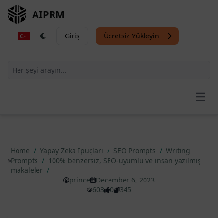
AIPRM
Giriş
Ücretsiz Yükleyin
Open
Home
/
Yapay Zeka İpuçları
/
SEO Prompts
/
Writing
Prompts
/
100% benzersiz, SEO-uyumlu ve insan yazılmış
makaleler
/
prince
December 6, 2023
603
0
345