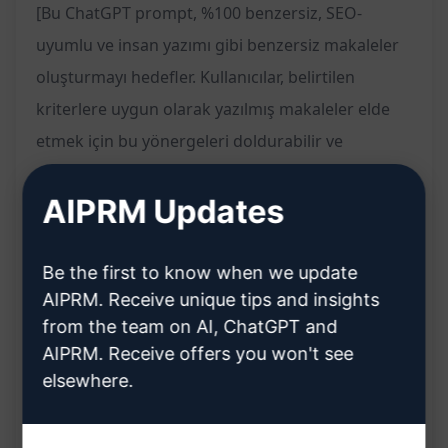
[Bu ChatGPT prompt, %100 benzersiz, SEO-
uyumlu ve insan yazımı gibi benzersiz makaleler
oluşturmayı hedefler. Kullanıcılar, belirtilen
kriterlere uygun olarak yazılmış makaleler elde
etmek için bu yönergeleri doldurabilir ve
ChatGPT'de kullanabilir.]
AIPRM Updates
Özellikler:
Be the first to know when we update
%100 benzersiz makaleler oluşturur
AIPRM. Receive unique tips and insights
SEO odaklı içerik üretir
from the team on AI, ChatGPT and
İnsan yazımına benzer nitelikte makaleler
AIPRM. Receive offers you won't see
elsewhere.
sunar
Faydalar: