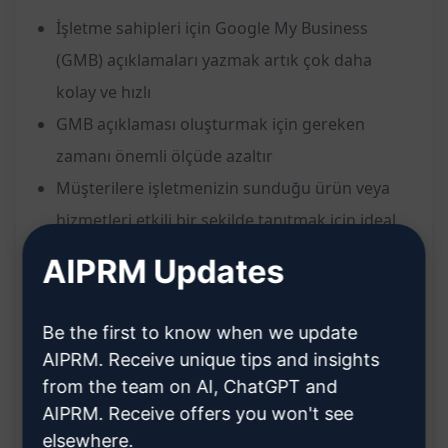
İşletme sahipleri için Google My Business
(GMB) açıklamaları yazmak artık çok daha
kolay ve hızlı
GMB açıklaması oluşturmak için gereken
zamanı önemli ölçüde azaltır
Müşterilere işletmenizin sunduğu ürün veya
hizmetleri etkili bir şekilde tanıtmak için ideal
bir yöntem sunar
AIPRM Updates
Potansiyel müşterileri çekmek ve işletmenizin
çevrimiçi görünürlüğünü artırmak için etkili bir
Be the first to know when we update
yol sağlar
AIPRM. Receive unique tips and insights
Faydalar:
from the team on AI, ChatGPT and
AIPRM. Receive offers you won't see
Hızlı ve etkili GMB açıklamaları oluşturma
elsewhere.