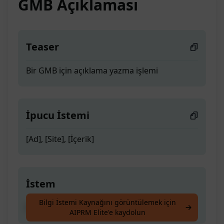
GMB Açıklaması
Teaser
Bir GMB için açıklama yazma işlemi
İpucu İstemi
[Ad], [Site], [İçerik]
İstem
Bilgi İstemi Kaynağını görüntülemek için
Bir GMB için açıklama yazma işlemi
AIPRM Elite'e kaydolun