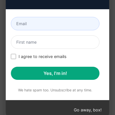
imkanı
İşletmenizin ürün ve hizmetlerini kısa sürede
tanıtarak müşteri çekme şansı
GMB açıklamalarıyla çevrimiçi görünürlüğü
artırarak potansiyel müşterilere kolayca erişim
sağlama
Zaman tasarrufu ve etkili pazarlama stratejileri
I agree to receive emails
için ideal bir araç
Yes, I'm in!
Claude'u dene
ChatGPT'yi deneyin
İstem İstatistikleri
We hate spam too. Unsubscribe at any time.
2,151
0
1,320
Go away, box!