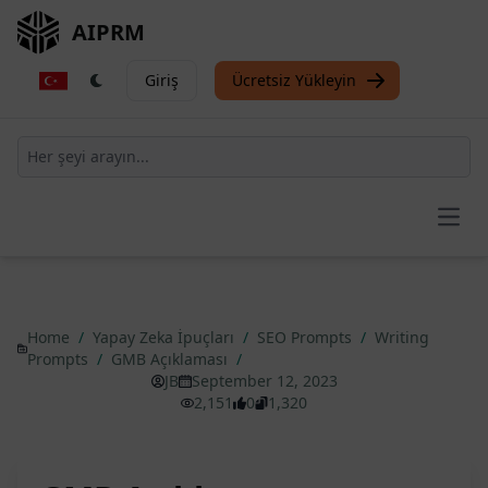
AIPRM
Giriş
Ücretsiz Yükleyin
Open
Home
/
Yapay Zeka İpuçları
/
SEO Prompts
/
Writing
Prompts
/
GMB Açıklaması
/
JB
September 12, 2023
2,151
0
1,320