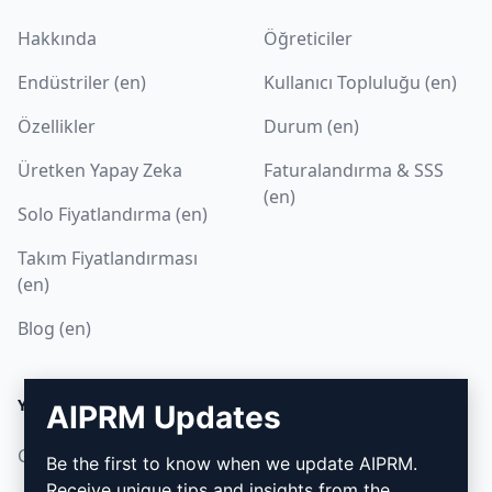
Hakkında
Öğreticiler
Endüstriler (en)
Kullanıcı Topluluğu (en)
Özellikler
Durum (en)
Üretken Yapay Zeka
Faturalandırma & SSS
(en)
Solo Fiyatlandırma (en)
Takım Fiyatlandırması
(en)
Blog (en)
YASAL
İNDIR
AIPRM Updates
Gizlilik Politikası (en)
Nasıl kurulur
Be the first to know when we update AIPRM.
Receive unique tips and insights from the