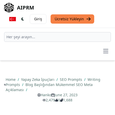
AIPRM
Giriş
Ücretsiz Yükleyin
Open
Home
/
Yapay Zeka İpuçları
/
SEO Prompts
/
Writing
Prompts
/
Blog Başlığından Mükemmel SEO Meta
Açıklaması
/
Hanko
June 27, 2023
2,479
0
1,688