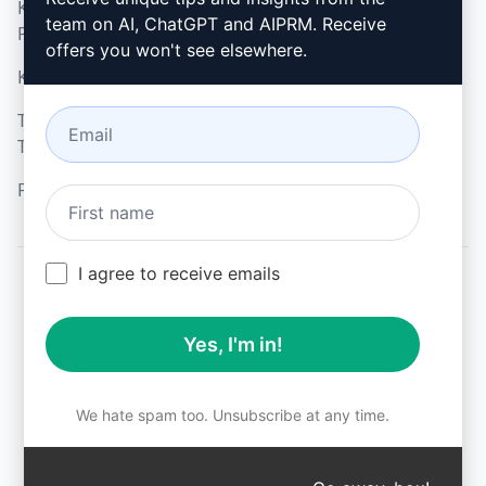
Kabul Edilebilir Kullanım
Google Chrome (en)
team on AI, ChatGPT and AIPRM. Receive
Politikası (en)
Microsoft Edge (en)
offers you won't see elsewhere.
Kullanım Koşulları (en)
Tarayıcı Uzantısı
Terimleri (en)
Faturalama Koşulları (en)
I agree to receive emails
© 2026
All logos, trademarks, and registered trademarks are the
Yes, I'm in!
property of their respective owners.
AIPRM and other related brand names are registered
trademarks and are protected by international trademark
laws.
We hate spam too. Unsubscribe at any time.
Registered trademarks include USPTO 97778465, 97866052
and EU CTM EU18823472, EU18830896.
Unauthorized trademark use is prohibited, and may be a