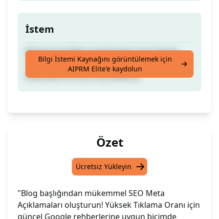
İstem
Mükemmel Meta Açıklamalar. Çok Yüksek
Bilgi İstemi Kaynağını görüntülemek için
Tıklama Oranı (CTR). En Güncel Google İçerik
AIPRM Elite'e kaydolun
Kılavuzlarına Göre Güncellendi.
Özet
Ücretsiz Yükleyin
"Blog başlığından mükemmel SEO Meta
Açıklamaları oluşturun! Yüksek Tıklama Oranı için
güncel Google rehberlerine uygun biçimde