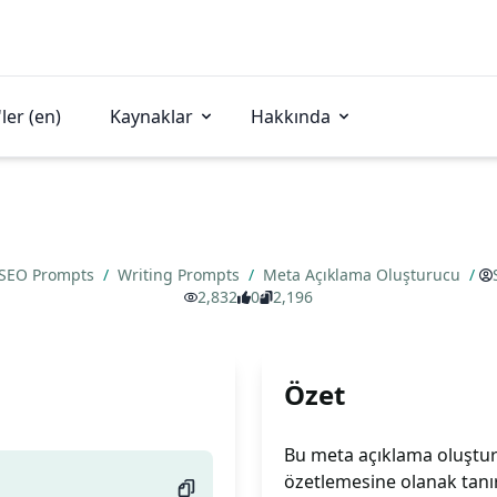
ler (en)
Kaynaklar
Hakkında
SEO Prompts
/
Writing Prompts
/
Meta Açıklama Oluşturucu
/
2,832
0
2,196
Özet
Bu meta açıklama oluşturu
özetlemesine olanak tanır.