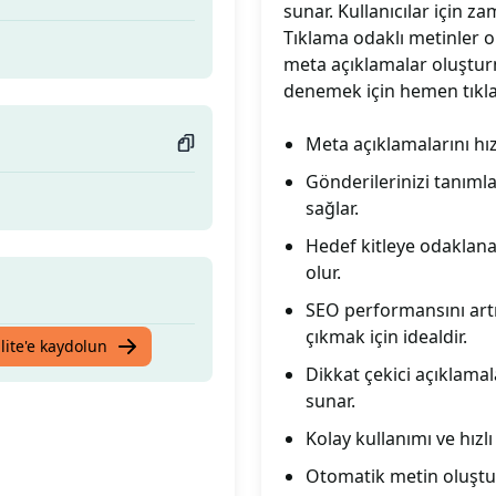
sunar. Kullanıcılar için za
Tıklama odaklı metinler ol
meta açıklamalar oluştur
denemek için hemen tıkla
Meta açıklamalarını hız
Gönderilerinizi tanıml
sağlar.
Hedef kitleye odaklanar
olur.
SEO performansını art
çıkmak için idealdir.
lite'e kaydolun
Dikkat çekici açıklamala
sunar.
Kolay kullanımı ve hızlı 
Otomatik metin oluştur