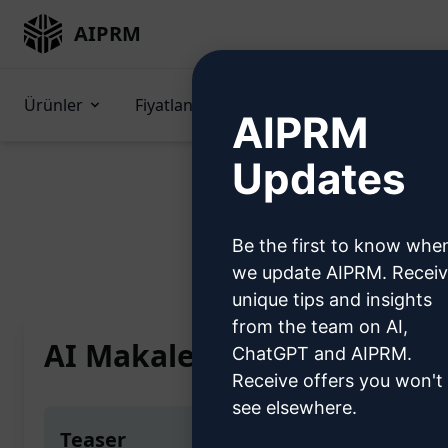
AIPRM
Ürünler
Fiyatlandırma
İpuçları
GPT'
AIPRM
Updates
Be the first to know whe
Home
/
Yapay Zeka İpuç
we update AIPRM. Recei
unique tips and insights
from the team on AI,
AI Makale Yazarı 100% doğ
ChatGPT and AIPRM.
Receive offers you won't
see elsewhere.
Teaser