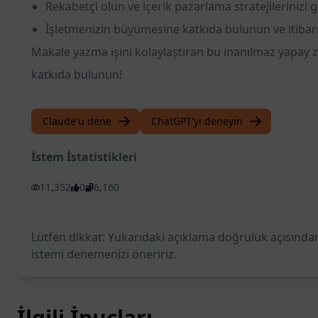
Rekabetçi olun ve içerik pazarlama stratejilerinizi 
İşletmenizin büyümesine katkıda bulunun ve itibarın
Makale yazma işini kolaylaştıran bu inanılmaz yapay z
katkıda bulunun!
Claude'u dene
ChatGPT'yi deneyin
İstem İstatistikleri
11,352
0
6,160
Lütfen dikkat: Yukarıdaki açıklama doğruluk açısından
istemi denemenizi öneririz.
İlgili İpuçları