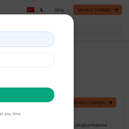
Giriş
Ücretsiz Yükleyin
oğru
/
IF22
June 29, 2023
Ücretsiz Yükleyin
t any time.
şletmeleri için mükemmel makaleler oluşturmasına