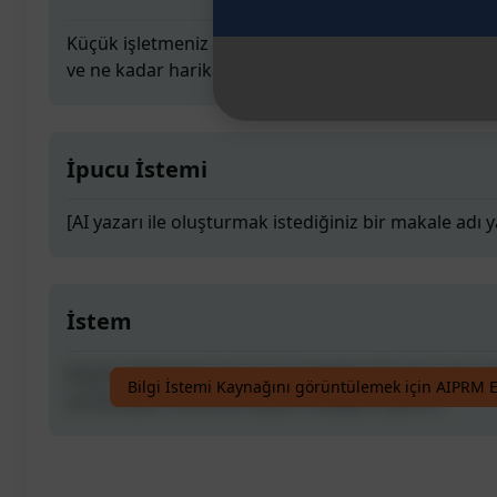
Küçük işletmeniz için en iyi makaleyi AI yazarı ile ya
ve ne kadar harika bir yazar olduğunu görün.
İpucu İstemi
[AI yazarı ile oluşturmak istediğiniz bir makale adı y
İstem
Küçük işletmeniz için en iyi makaleyi AI yazarı ile ya
Bilgi İstemi Kaynağını görüntülemek için AIPRM E
ve ne kadar harika bir yazar olduğunu görün.