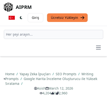
AIPRM
Giriş
Ücretsiz Yükleyin
Open
Home
/
Yapay Zeka İpuçları
/
SEO Prompts
/
Writing
Prompts
/
Google Harita İnceleme Oluşturucu ile Yüksek
Sıralama
/
Asish
March 12, 2026
4,204
0
2,960