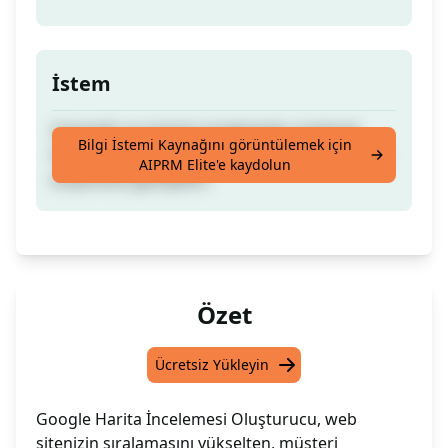
İstem
Güvenilir ve olumlu incelemeler üreterek
Bilgi İstemi Kaynağını görüntülemek için
itibarınızı artırın, daha fazla müşteri çekin ve
AIPRM Elite'e kaydolun
erişiminizi genişletin.
Özet
Ücretsiz Yükleyin
Google Harita İncelemesi Oluşturucu, web
sitenizin sıralamasını yükselten, müşteri