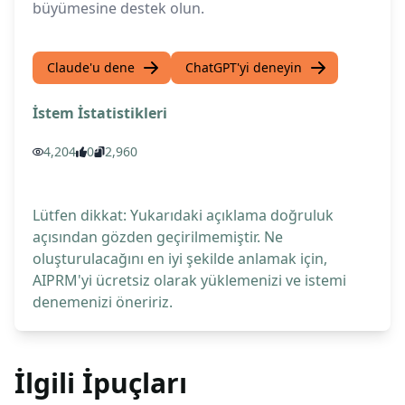
büyümesine destek olun.
Claude'u dene
ChatGPT'yi deneyin
İstem İstatistikleri
4,204
0
2,960
Lütfen dikkat: Yukarıdaki açıklama doğruluk
açısından gözden geçirilmemiştir. Ne
oluşturulacağını en iyi şekilde anlamak için,
AIPRM'yi ücretsiz olarak yüklemenizi ve istemi
denemenizi öneririz.
İlgili İpuçları