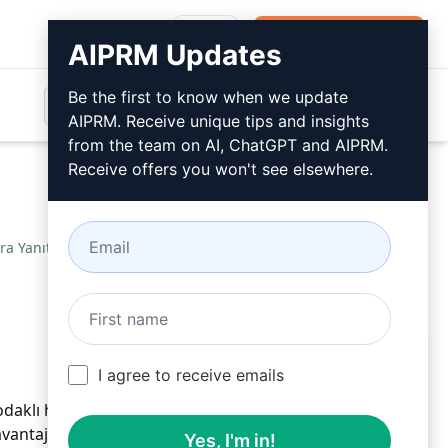
Giriş
Ücretsiz Yükleyin
AIPRM Updates
Be the first to know when we update
AIPRM. Receive unique tips and insights
from the team on AI, ChatGPT and AIPRM.
Receive offers you won't see elsewhere.
a Yanıtları
/
DHayHub
March 30, 2023
Ücretsiz Yükleyin
I agree to receive emails
daklı hale getirerek daha fazla görünürlük sağlayın.
 avantajları ve dezavantajları öğrenin. Rekabeti geride
Yes, I'm in!