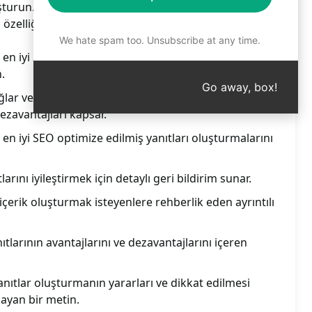
uşturun. Tıklanma oranlarınızı artırın, hedef kitlenizi
 özelliği deneyin!
We hate spam too. Unsubscribe at any time.
 en iyi SEO optimize edilmiş yanıtları oluşturmalarına
.
Go away, box!
ağlar ve SEO odaklı Quora yanıtlarını iyileştirmeye
dezavantajları kapsar.
 en iyi SEO optimize edilmiş yanıtları oluşturmalarını
rını iyileştirmek için detaylı geri bildirim sunar.
erik oluşturmak isteyenlere rehberlik eden ayrıntılı
larının avantajlarını ve dezavantajlarını içeren
nıtlar oluşturmanın yararları ve dikkat edilmesi
layan bir metin.