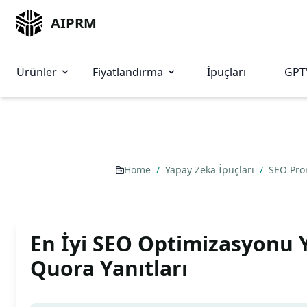
AIPRM
Ürünler
Fiyatlandırma
İpuçları
GPT'
Home
/
Yapay Zeka İpuçları
/
SEO Pr
En İyi SEO Optimizasyonu 
Quora Yanıtları