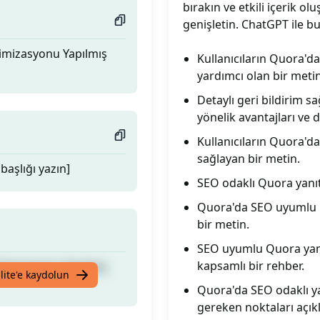
bırakın ve etkili içerik ol
genişletin. ChatGPT ile bu
ptimizasyonu Yapılmış
Kullanıcıların Quora'da
yardımcı olan bir metin
Detaylı geri bildirim s
yönelik avantajları ve 
Kullanıcıların Quora'da
sağlayan bir metin.
başlığı yazın]
SEO odaklı Quora yanıtla
Quora'da SEO uyumlu iç
bir metin.
SEO uyumlu Quora yanıt
kapsamlı bir rehber.
ptimizasyonu Yapılmış
lite'e kaydolun
Quora'da SEO odaklı ya
gereken noktaları açık