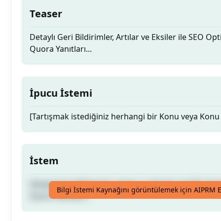
Teaser
Detaylı Geri Bildirimler, Artılar ve Eksiler ile SEO O
Quora Yanıtları...
İpucu İstemi
[Tartışmak istediğiniz herhangi bir Konu veya Konu 
İstem
Detaylı Geri Bildirimler, Artılar ve Eksiler ile SEO O
Bilgi İstemi Kaynağını görüntülemek için AIPRM E
Quora Yanıtları...