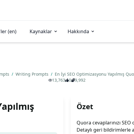
ler (en)
Kaynaklar
Hakkında
ompts
/
Writing Prompts
/
En İyi SEO Optimizasyonu Yapılmış Quor
13,763
0
9,992
Yapılmış
Özet
Quora cevaplarınızı SEO o
Detaylı geri bildirimlerle