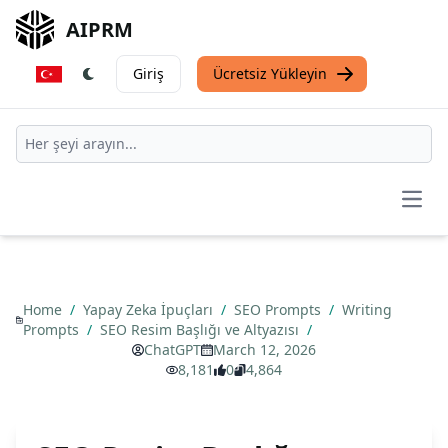
AIPRM
Giriş
Ücretsiz Yükleyin
Open
Home
/
Yapay Zeka İpuçları
/
SEO Prompts
/
Writing
Prompts
/
SEO Resim Başlığı ve Altyazısı
/
ChatGPT
March 12, 2026
8,181
0
4,864