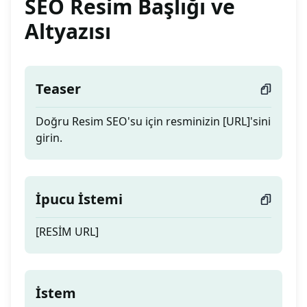
SEO Resim Başlığı ve
Altyazısı
Teaser
Doğru Resim SEO'su için resminizin [URL]'sini
girin.
İpucu İstemi
[RESİM URL]
İstem