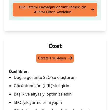
Doğru Resim SEO'su için resminizin [URL]'sini
Bilgi İstemi Kaynağını görüntülemek için
AIPRM Elite'e kaydolun
girin.
Özet
Ücretsiz Yükleyin
Özellikler:
Doğru görüntü SEO'su oluşturun
Görüntünüzün [URL]'sini girin
Başlık ve altyazıyı optimize edin
SEO iyileştirmelerini yapın