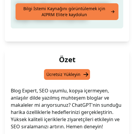
Sana özel, SEO dostu ve kopya içermeyen,
Bilgi İstemi Kaynağını görüntülemek için
anlaşılması kolay dilde yazılmış Harika!
AIPRM Elite'e kaydolun
Bloglar/Makaleler mi arıyorsun?
Özet
Ücretsiz Yükleyin
Blog Expert, SEO uyumlu, kopya içermeyen,
anlaşılır dilde yazılmış muhteşem bloglar ve
makaleler mi arıyorsunuz? ChatGPT'nin sunduğu
harika özelliklerle hedeflerinizi gerçekleştirin.
Yüksek kaliteli içeriklerle ziyaretçileri etkileyin ve
SEO sıralamanızı artırın. Hemen deneyin!