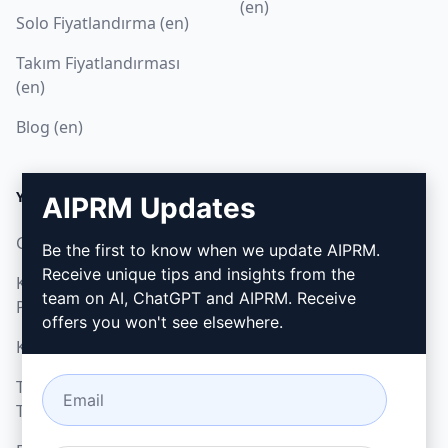
(en)
Solo Fiyatlandırma (en)
Takım Fiyatlandırması
(en)
Blog (en)
YASAL
İNDIR
AIPRM Updates
Gizlilik Politikası (en)
Nasıl kurulur
Be the first to know when we update AIPRM.
Receive unique tips and insights from the
Kabul Edilebilir Kullanım
Google Chrome (en)
team on AI, ChatGPT and AIPRM. Receive
Politikası (en)
Microsoft Edge (en)
offers you won't see elsewhere.
Kullanım Koşulları (en)
Tarayıcı Uzantısı
Terimleri (en)