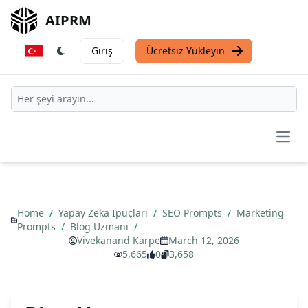
AIPRM
Giriş
Ücretsiz Yükleyin
Open
Home
/
Yapay Zeka İpuçları
/
SEO Prompts
/
Marketing
Prompts
/
Blog Uzmanı
/
Vivekanand Karpe
March 12, 2026
5,665
0
3,658