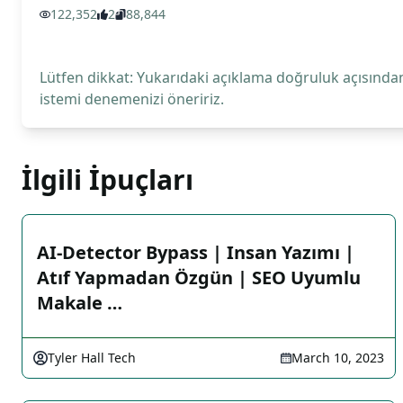
122,352
2
88,844
Lütfen dikkat: Yukarıdaki açıklama doğruluk açısından
istemi denemenizi öneririz.
İlgili İpuçları
AI-Detector Bypass | Insan Yazımı |
Atıf Yapmadan Özgün | SEO Uyumlu
Makale …
Tyler Hall Tech
March 10, 2023