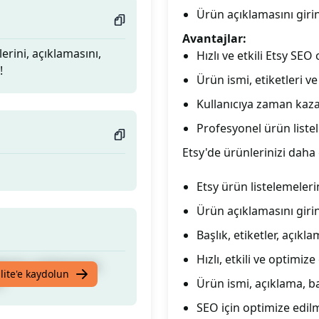
Ürün açıklamasını girin,
Avantajlar:
lerini, açıklamasını,
Hızlı ve etkili Etsy SE
!
Ürün ismi, etiketleri v
Kullanıcıya zaman kazan
Profesyonel ürün listel
Etsy'de ürünlerinizi daha
Etsy ürün listelemeleri
Ürün açıklamasını girin,
Başlık, etiketler, açıkl
Hızlı, etkili ve optimi
lerini, açıklamasını,
lite'e kaydolun
!
Ürün ismi, açıklama, ba
SEO için optimize edilm