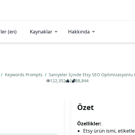
ler (en)
Kaynaklar
Hakkında
/
Keywords Prompts
/
Saniyeler İçinde Etsy SEO Optimizasyonlu 
122,352
2
88,844
Özet
Özellikler:
Etsy ürün ismi, etiketle