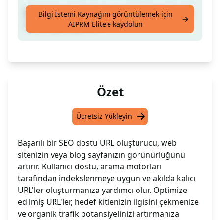
Blogunuz veya Sayfanız İçin En İyi SEO Dostu
Bilgi İstemi Kaynağını görüntülemek için
AIPRM Elite'e kaydolun
URL/Slug Oluşturun
Özet
Ücretsiz Yükleyin
Başarılı bir SEO dostu URL oluşturucu, web
sitenizin veya blog sayfanızın görünürlüğünü
artırır. Kullanıcı dostu, arama motorları
tarafından indekslenmeye uygun ve akılda kalıcı
URL'ler oluşturmanıza yardımcı olur. Optimize
edilmiş URL'ler, hedef kitlenizin ilgisini çekmenize
ve organik trafik potansiyelinizi artırmanıza