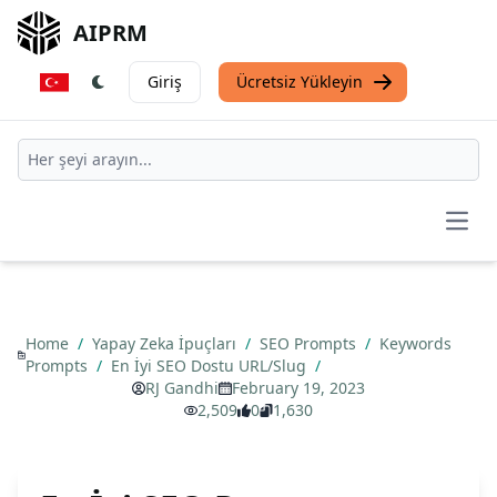
AIPRM
Giriş
Ücretsiz Yükleyin
Open
Home
/
Yapay Zeka İpuçları
/
SEO Prompts
/
Keywords
Prompts
/
En İyi SEO Dostu URL/Slug
/
RJ Gandhi
February 19, 2023
2,509
0
1,630