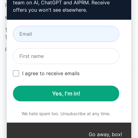
team on AI, ChatGPT and AIPRM. Receive
Politikası (en)
Microsoft Edge (en)
offers you won't see elsewhere.
Kullanım Koşulları (en)
Tarayıcı Uzantısı
Terimleri (en)
Faturalama Koşulları (en)
I agree to receive emails
© 2026
All logos, trademarks, and registered trademarks are the
Yes, I'm in!
property of their respective owners.
AIPRM and other related brand names are registered
trademarks and are protected by international trademark
laws.
We hate spam too. Unsubscribe at any time.
Registered trademarks include USPTO 97778465, 97866052
and EU CTM EU18823472, EU18830896.
Unauthorized trademark use is prohibited, and may be a
Go away, box!
↑
violation of federal and state trademark laws.