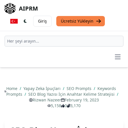
AIPRM
Giriş
Ücretsiz Yükleyin
Open
Home
/
Yapay Zeka İpuçları
/
SEO Prompts
/
Keywords
Prompts
/
SEO Blog Yazısı İçin Anahtar Kelime Stratejisi
/
Rizwan Nazeer
February 19, 2023
5,158
0
3,170