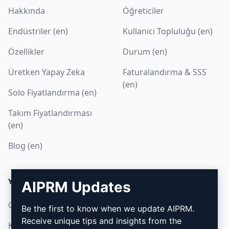
Hakkında
Öğreticiler
Endüstriler (en)
Kullanıcı Topluluğu (en)
Özellikler
Durum (en)
Üretken Yapay Zeka
Faturalandırma & SSS
(en)
Solo Fiyatlandırma (en)
Takım Fiyatlandırması
(en)
Blog (en)
YASAL
İNDIR
AIPRM Updates
Gizlilik Politikası (en)
Nasıl kurulur
Be the first to know when we update AIPRM.
Receive unique tips and insights from the
Kabul Edilebilir Kullanım
Google Chrome (en)