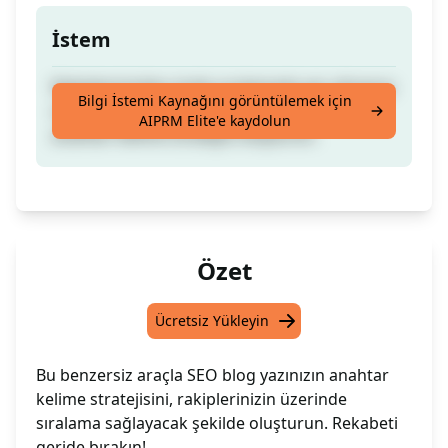
İstem
Rakiplerinizden önde sıralamada yer almanızı
Bilgi İstemi Kaynağını görüntülemek için
sağlayacak blog yazınız için tam bir SEO
AIPRM Elite'e kaydolun
anahtar kelime stratejisi oluşturun.
Özet
Ücretsiz Yükleyin
Bu benzersiz araçla SEO blog yazınızın anahtar
kelime stratejisini, rakiplerinizin üzerinde
sıralama sağlayacak şekilde oluşturun. Rekabeti
geride bırakın!