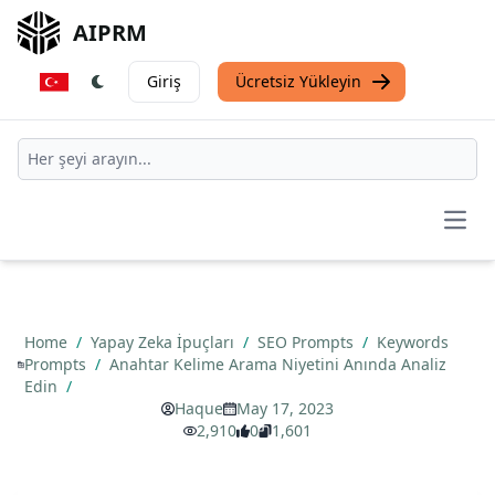
AIPRM
Giriş
Ücretsiz Yükleyin
Open
Home
/
Yapay Zeka İpuçları
/
SEO Prompts
/
Keywords
Prompts
/
Anahtar Kelime Arama Niyetini Anında Analiz
Edin
/
Haque
May 17, 2023
2,910
0
1,601