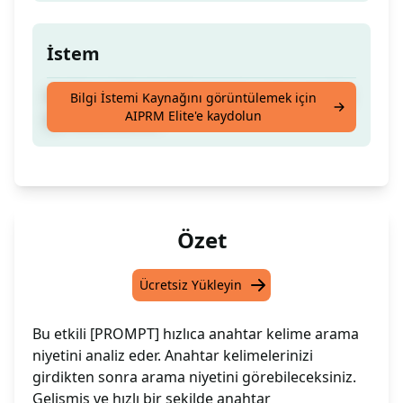
İstem
Anahtar kelimelerinizi girerek arama niyetini
Bilgi İstemi Kaynağını görüntülemek için
AIPRM Elite'e kaydolun
görebileceksiniz.
Özet
Ücretsiz Yükleyin
Bu etkili [PROMPT] hızlıca anahtar kelime arama
niyetini analiz eder. Anahtar kelimelerinizi
girdikten sonra arama niyetini görebileceksiniz.
Gelişmiş ve hızlı bir şekilde anahtar