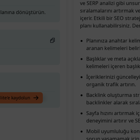
ve SERP analizi gibi unsur
sıralamalarını artırmak v
 planına dönüştürün.
içerir. Etkili bir SEO str
planı kullanabilirsiniz. D
Planınıza anahtar kelim
aranan kelimeleri belir
Başlıklar ve meta açıkla
kelimeleri içeren başlı
İçeriklerinizi güncelle
organik trafik artırın.
Backlink oluşturma strat
 planına dönüştürün.
lite'e kaydolun
backlinkler alarak sıral
Sayfa hızını artırmak iç
deneyimini artırır ve S
Mobil uyumluluğu kontr
sorun yaşamamak için s