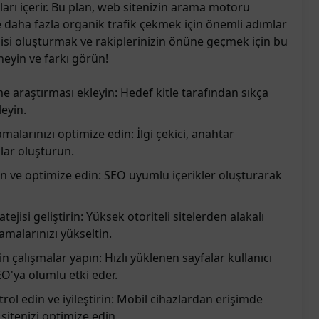
ları içerir. Bu plan, web sitenizin arama motoru
e daha fazla organik trafik çekmek için önemli adımlar
atejisi oluşturmak ve rakiplerinizin önüne geçmek için bu
eneyin ve farkı görün!
e araştırması ekleyin: Hedef kitle tarafından sıkça
leyin.
malarınızı optimize edin: İlgi çekici, anahtar
klar oluşturun.
yin ve optimize edin: SEO uyumlu içerikler oluşturarak
ejisi geliştirin: Yüksek otoriteli sitelerden alakalı
amalarınızı yükseltin.
in çalışmalar yapın: Hızlı yüklenen sayfalar kullanıcı
EO'ya olumlu etki eder.
ol edin ve iyileştirin: Mobil cihazlardan erişimde
itenizi optimize edin.