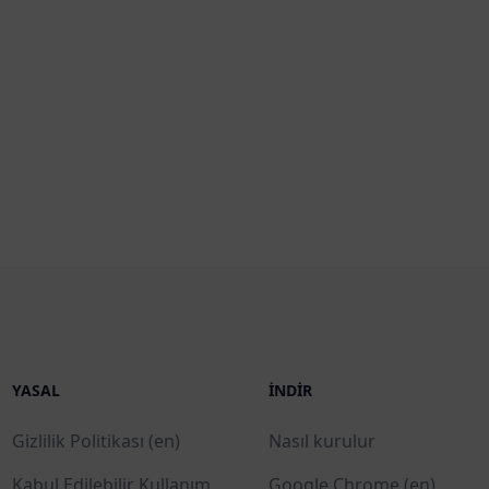
YASAL
İNDIR
Gizlilik Politikası (en)
Nasıl kurulur
Kabul Edilebilir Kullanım
Google Chrome (en)