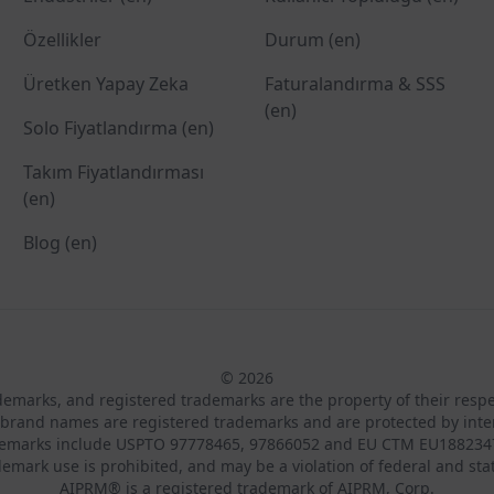
Özellikler
Durum (en)
Üretken Yapay Zeka
Faturalandırma & SSS
(en)
Solo Fiyatlandırma (en)
Takım Fiyatlandırması
(en)
Blog (en)
© 2026
ademarks, and registered trademarks are the property of their resp
brand names are registered trademarks and are protected by inte
demarks include USPTO 97778465, 97866052 and EU CTM EU188234
emark use is prohibited, and may be a violation of federal and sta
AIPRM® is a registered trademark of AIPRM, Corp.