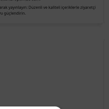
arak yayınlayın: Düzenli ve kaliteli içeriklerle ziyaretçi
yu güçlendirin.