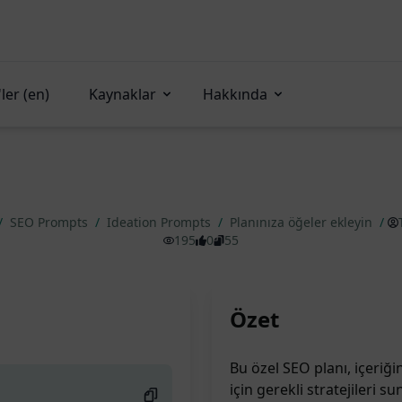
ler (en)
Kaynaklar
Hakkında
/
SEO Prompts
/
Ideation Prompts
/
Planınıza öğeler ekleyin
/
195
0
55
Özet
Bu özel SEO planı, içeriği
için gerekli stratejileri 