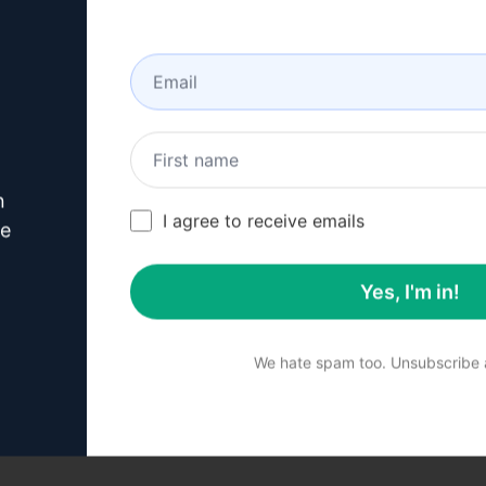
'ler oluşturur
 göre günceller
ansını artırır
n
ker
I agree to receive emails
ve
Yes, I'm in!
We hate spam too. Unsubscribe a