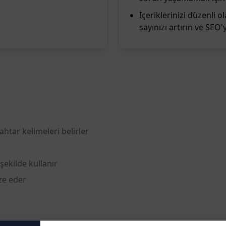
İçeriklerinizi düzenli ol
sayınızı artırın ve SEO'
tar kelimeleri belirler
şekilde kullanır
ize eder