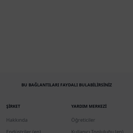
BU BAĞLANTILARI FAYDALI BULABILIRSINIZ
ŞIRKET
YARDIM MERKEZI
Hakkında
Öğreticiler
Endüstriler (en)
Kullanıcı Topluluğu (en)