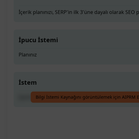
İçerik planınızı, SERP'in ilk 3'üne dayalı olarak SEO
İpucu İstemi
Planınız
İstem
İçerik planınızı, SERP'in ilk 3'üne dayalı olarak SEO
Bilgi İstemi Kaynağını görüntülemek için AIPRM E