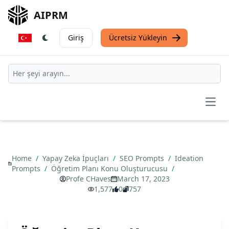
AIPRM
Giriş
Ücretsiz Yükleyin
Open
Home
/
Yapay Zeka İpuçları
/
SEO Prompts
/
Ideation
Prompts
/
Öğretim Planı Konu Oluşturucusu
/
Profe CHaves
March 17, 2023
1,577
0
757