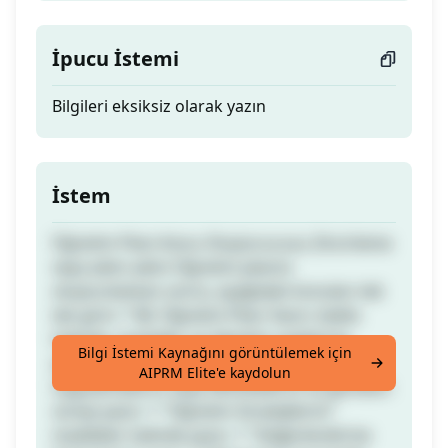
İpucu İstemi
Bilgileri eksiksiz olarak yazın
İstem
Öğretim Planı Konu Oluşturucusu Zincirleme
veya adım adım Öğretim planını
oluşturduktan sonra, aşağıdaki konuları tek
tek girin: * Bir Öğretim Planı Yazın: (tablo
halinde, modüller ve öğretim saatlerine
Bilgi İstemi Kaynağını görüntülemek için
ayrılmış şekilde) * Her bir önceki içeriğin
AIPRM Elite'e kaydolun
Uygulamalarını veya Aktivitelerini ve gereken
süreyi yazın. * "Öğretim Stratejilerini"
maddeler halinde yazın. * "Değerlendirme