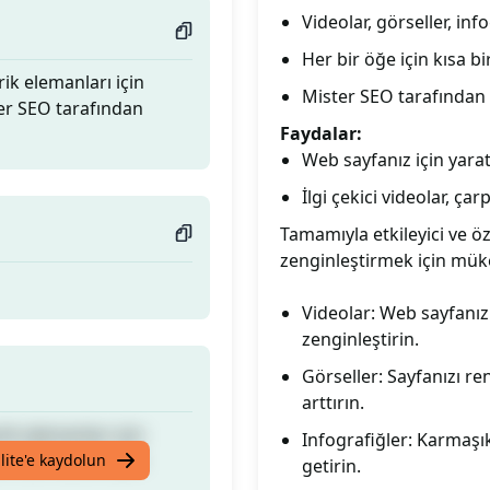
Videolar, görseller, info
Her bir öğe için kısa b
erik elemanları için
Mister SEO tarafından
ter SEO tarafından
Faydalar:
Web sayfanız için yarat
İlgi çekici videolar, çar
Tamamıyla etkileyici ve ö
zenginleştirmek için mük
Videolar: Web sayfanız i
zenginleştirin.
Görseller: Sayfanızı ren
arttırın.
erik elemanları için
Infografiğler: Karmaşık v
ter SEO tarafından
lite'e kaydolun
getirin.