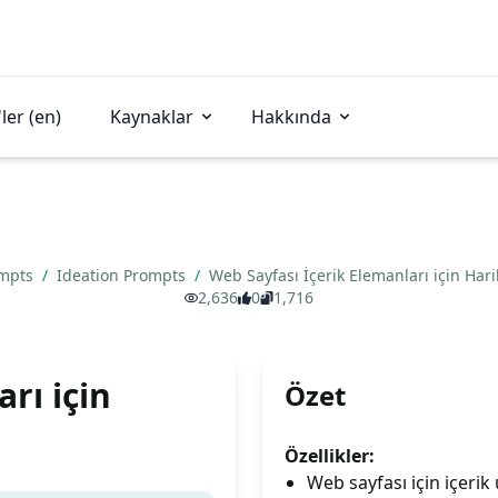
ler (en)
Kaynaklar
Hakkında
ompts
/
Ideation Prompts
/
Web Sayfası İçerik Elemanları için Hari
2,636
0
1,716
rı için
Özet
Özellikler:
Web sayfası için içerik 