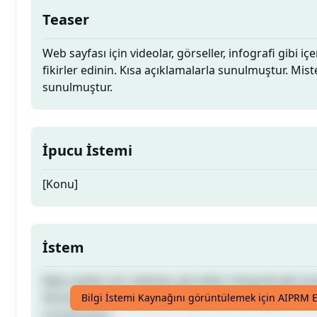
Teaser
Web sayfası için videolar, görseller, infografi gibi iç
fikirler edinin. Kısa açıklamalarla sunulmuştur. Mis
sunulmuştur.
İpucu İstemi
[Konu]
İstem
Web sayfası için videolar, görseller, infografi gibi iç
fikirler edinin. Kısa açıklamalarla sunulmuştur. Mis
Bilgi İstemi Kaynağını görüntülemek için AIPRM E
sunulmuştur.