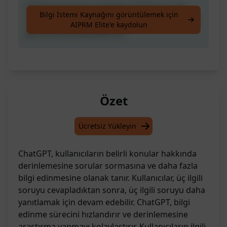
Orijinal soruların ardından 3 ilgili soru ver,
Bilgi İstemi Kaynağını görüntülemek için
ilgili sorunun önüne numarayı ekleyerek yeni
AIPRM Elite'e kaydolun
giriş olarak kullanabilirsin
Özet
Ücretsiz Yükleyin
ChatGPT, kullanıcıların belirli konular hakkında
derinlemesine sorular sormasına ve daha fazla
bilgi edinmesine olanak tanır. Kullanıcılar, üç ilgili
soruyu cevapladıktan sonra, üç ilgili soruyu daha
yanıtlamak için devam edebilir. ChatGPT, bilgi
edinme sürecini hızlandırır ve derinlemesine
araştırma yapmayı kolaylaştırır. Kullanıcıların ilgili