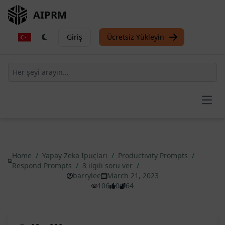
AIPRM
Giriş
Ücretsiz Yükleyin
Open
Home
/
Yapay Zeka İpuçları
/
Productivity Prompts
/
Respond Prompts
/
3 ilgili soru ver
/
barrylee
March 21, 2023
106
0
64