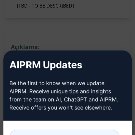
[TBD - TO BE DESCRIBED]
Açıklama:
AIPRM Updates
[TBD - TO BE DESCRIBED]
Claude'u dene
ChatGPT'yi deneyin
Be the first to know when we update
AIPRM. Receive unique tips and insights
İstem İstatistikleri
from the team on AI, ChatGPT and AIPRM.
Receive offers you won't see elsewhere.
106
0
64
Lütfen dikkat: Yukarıdaki açıklama doğruluk