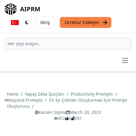
AIPRM
Giriş
Ücretsiz Yükleyin
Open
Home
/
Yapay Zeka İpuçları
/
Productivity Prompts
/
Respond Prompts
/
En İyi Çıktıları Oluşturmak İçin Prompt
Oluşturucu
/
Kaizen Sigma
March 20, 2023
457
0
291