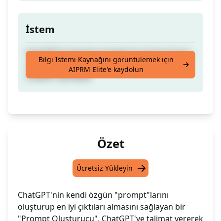
İstem
ChatGPT'ye kendi promplerini oluşturmasını
Bilgi İstemi Kaynağını görüntülemek için
söyleyerek en iyi çıktıları al. Sonucu tekrar
AIPRM Elite'e kaydolun
ChatGPT'ye besle.
Özet
Ücretsiz Yükleyin
ChatGPT'nin kendi özgün "prompt"larını
oluşturup en iyi çıktıları almasını sağlayan bir
"Prompt Oluşturucu". ChatGPT'ye talimat vererek