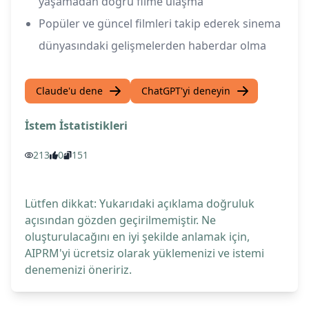
yaşamadan doğru filme ulaşma
Popüler ve güncel filmleri takip ederek sinema
dünyasındaki gelişmelerden haberdar olma
Claude'u dene
ChatGPT'yi deneyin
İstem İstatistikleri
213
0
151
Lütfen dikkat: Yukarıdaki açıklama doğruluk
açısından gözden geçirilmemiştir. Ne
oluşturulacağını en iyi şekilde anlamak için,
AIPRM'yi ücretsiz olarak yüklemenizi ve istemi
denemenizi öneririz.