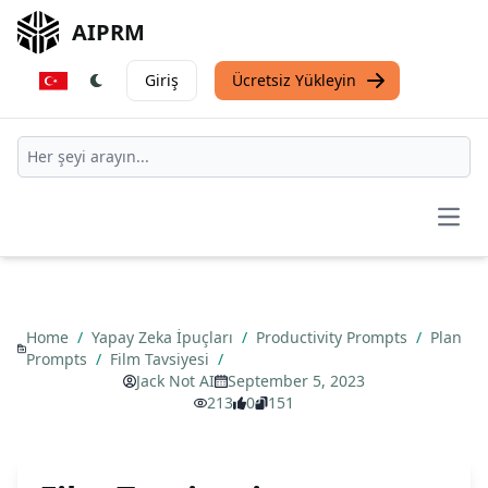
AIPRM
Giriş
Ücretsiz Yükleyin
Open
Home
/
Yapay Zeka İpuçları
/
Productivity Prompts
/
Plan
Prompts
/
Film Tavsiyesi
/
Jack Not AI
September 5, 2023
213
0
151