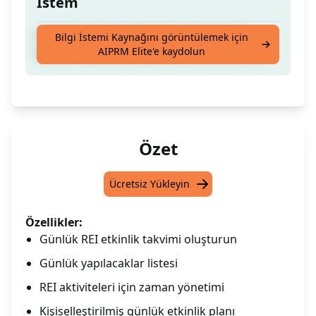
İstem
Günlük yapılacak REI etkinlikleri için bir
Bilgi İstemi Kaynağını görüntülemek için
AIPRM Elite'e kaydolun
takvim oluşturmak için bu ipucunu kullanın
Özet
Ücretsiz Yükleyin
Özellikler:
Günlük REI etkinlik takvimi oluşturun
Günlük yapılacaklar listesi
REI aktiviteleri için zaman yönetimi
Kişiselleştirilmiş günlük etkinlik planı