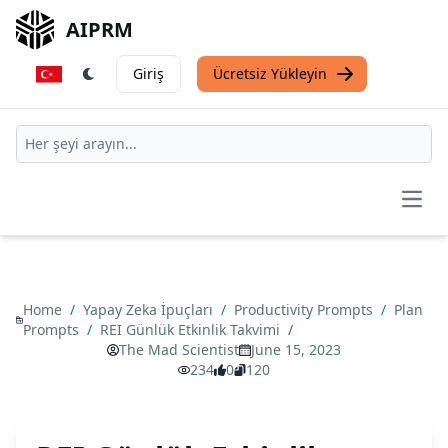
AIPRM
Giriş
Ücretsiz Yükleyin
Open
Home
/
Yapay Zeka İpuçları
/
Productivity Prompts
/
Plan
Prompts
/
REI Günlük Etkinlik Takvimi
/
The Mad Scientist
June 15, 2023
234
0
120