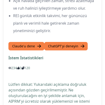
Açık havada geçirilen zaman, stresi azaltmaya
ve ruh halinizi iyileştirmeye yardımcı olur.
REI günlük etkinlik takvimi, her gününüzü
planlı ve verimli hale getirerek zaman
yönetiminizi geliştirir.
Claude'u dene
ChatGPT'yi deneyin
İstem İstatistikleri
234
0
120
Lütfen dikkat: Yukarıdaki açıklama doğruluk
açısından gözden geçirilmemiştir. Ne
oluşturulacağını en iyi şekilde anlamak için,
AIPRM'yi ücretsiz olarak yüklemenizi ve istemi