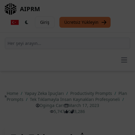
AIPRM
Giriş
Ücretsiz Yükleyin
Open
Home
/
Yapay Zeka İpuçları
/
Productivity Prompts
/
Plan
Prompts
/
Tek Tıklamayla İnsan Kaynakları Profesyoneli
/
Oginga Carr
March 17, 2023
5,747
0
3,286