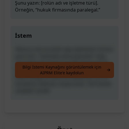
Şunu yazın: [rolün adı ve işletme türü].
Örneğin, “hukuk firmasında paralegal.”
İstem
Yalnızca rolü ve şirket veya işletmenin türünü
yazın (örn. “bankada vezne görevlisi” veya
“marketlerde kasiyer”) ve Tek Tıklamayla İK
Bilgi İstemi Kaynağını görüntülemek için
Profesyoneli özel bir iş tanımı, politika el
AIPRM Elite'e kaydolun
kitabı taslağı ve hatta sizi başlatmak için bir
karşılama mektubu oluşturacak. Tüm bunlar
saniyeler içinde!