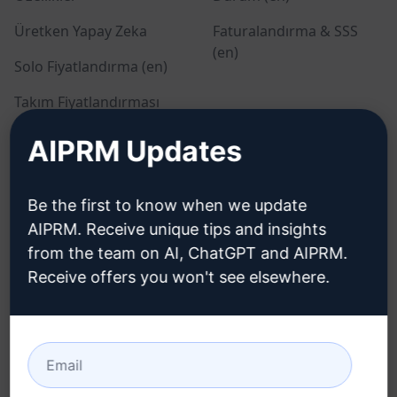
Üretken Yapay Zeka
Faturalandırma & SSS
(en)
Solo Fiyatlandırma (en)
Takım Fiyatlandırması
(en)
AIPRM Updates
Blog (en)
Be the first to know when we update
YASAL
İNDIR
AIPRM. Receive unique tips and insights
from the team on AI, ChatGPT and AIPRM.
Gizlilik Politikası (en)
Nasıl kurulur
Receive offers you won't see elsewhere.
Kabul Edilebilir Kullanım
Google Chrome (en)
Politikası (en)
Microsoft Edge (en)
Kullanım Koşulları (en)
Tarayıcı Uzantısı