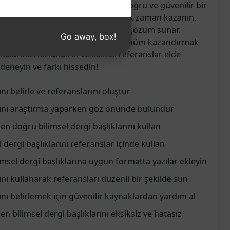
mek artık çok daha kolay. Hızlı, doğru ve güvenilir bir
lıkları ve referanslarını oluşturarak zaman kazanın.
nakça düzeni için mükemmel bir çözüm sunar.
Go away, box!
esteklemek ve profesyonel bir görünüm kazandırmak
şmalarınızı hızlandırın ve kaliteli referanslar elde
eneyin ve farkı hissedin!
ını belirle ve referanslarını oluştur
arını araştırma yaparken göz önünde bulundur
n doğru bilimsel dergi başlıklarını kullan
dergi başlıklarını referanslar içinde kullan
imsel dergi başlıklarına uygun formatta yazılar ekleyin
rını kullanarak referansları düzenli bir şekilde sun
rını belirlemek için güvenilir kaynaklardan yardım al
n bilimsel dergi başlıklarını eksiksiz ve hatasız