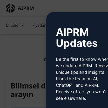
AIPRM
Ürünler
Fiyatlandırma
İpuçları
GPT'
AIPRM
Updates
Be the first to know whe
Home
/
Yapay Zeka İpuçları
/
Produ
we update AIPRM. Recei
unique tips and insights
from the team on AI,
Bilimsel dergi başlıklarına
ChatGPT and AIPRM.
Receive offers you won't
arayın
see elsewhere.