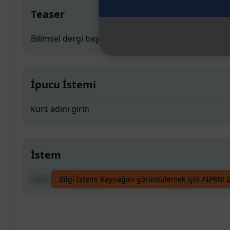
Teaser
Bilimsel dergi başlıklarını ve bunlara yapılan refera
İpucu İstemi
kurs adını girin
İstem
Bilimsel dergi başlıklarını ve bunlara yapılan refera
Bilgi İstemi Kaynağını görüntülemek için AIPRM E