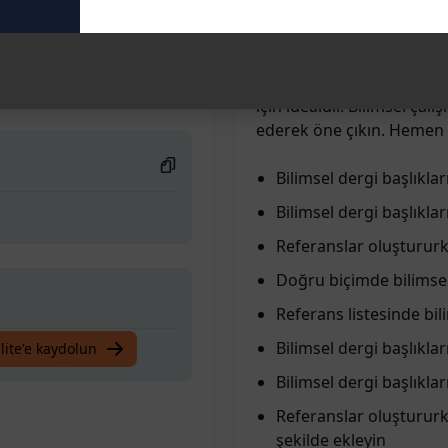
uygun referansları elde et
şekilde bilimsel dergi baş
Doğru formatlama ve kay
nsları oluşturun
Akademik yazılarınızı d
için idealdir. Bilimsel çalı
ederek öne çıkın. Hemen d
Bilimsel dergi başlıklar
Bilimsel dergi başlıkl
Referanslar oluştururke
Doğru biçimde bilimsel 
Referans listesinde bil
Bilimsel dergi başlıkla
nsları oluşturun
lite'e kaydolun
Bilimsel dergi başlıkla
Referanslar oluştururke
şekilde ekleyin