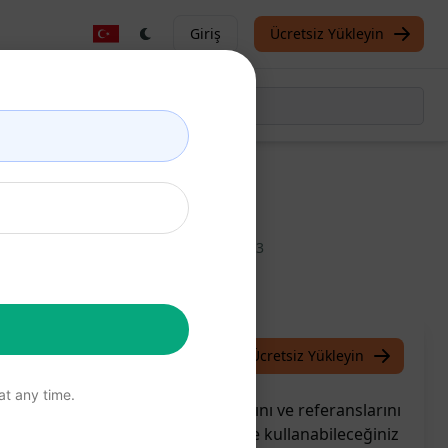
Giriş
Ücretsiz Yükleyin
rans arayın
/
venominz
March 4, 2023
Ücretsiz Yükleyin
t any time.
ma aracı, bilimsel dergi başlıklarını ve referanslarını
dımcı olur. Bilimsel makalelerinizde kullanabileceğiniz