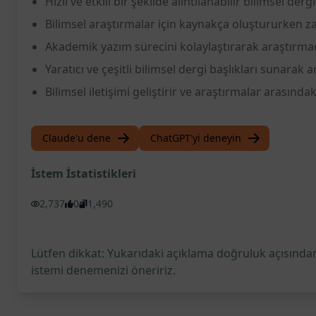
Hızlı ve etkili bir şekilde alıntılanabilir bilimsel derg
Bilimsel araştırmalar için kaynakça oluştururken z
Akademik yazım sürecini kolaylaştırarak araştırmac
Yaratıcı ve çeşitli bilimsel dergi başlıkları sunarak 
Bilimsel iletişimi geliştirir ve araştırmalar arasındak
Claude'u dene
ChatGPT'yi deneyin
İstem İstatistikleri
2,737
0
1,490
Lütfen dikkat: Yukarıdaki açıklama doğruluk açısından
istemi denemenizi öneririz.