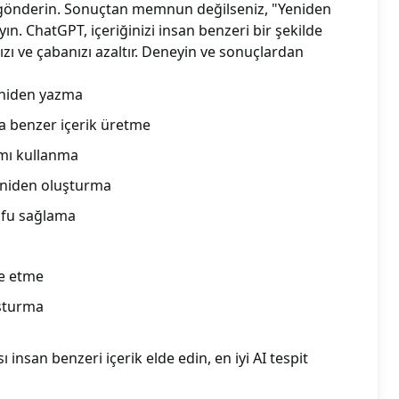
 gönderin. Sonuçtan memnun değilseniz, "Yeniden
ın. ChatGPT, içeriğinizi insan benzeri bir şekilde
ı ve çabanızı azaltır. Deneyin ve sonuçlardan
eniden yazma
a benzer içerik üretme
lımı kullanma
eniden oluşturma
ufu sağlama
ze etme
luşturma
insan benzeri içerik elde edin, en iyi AI tespit