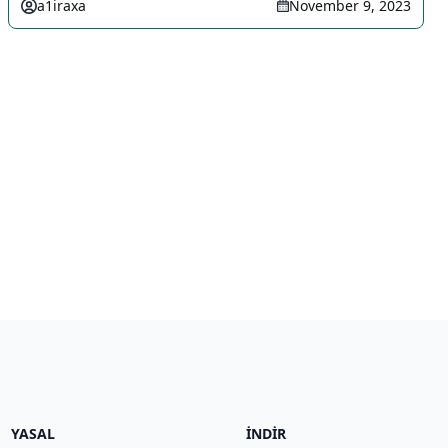
a1iraxa
November 9, 2023
YASAL
İNDIR