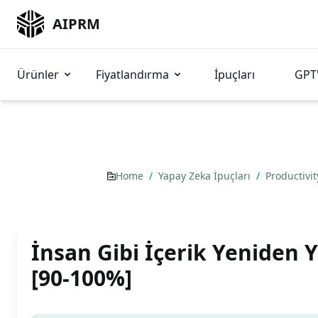
AIPRM
Ürünler
Fiyatlandırma
İpuçları
GPT'
Home
/
Yapay Zeka İpuçları
/
Productivi
İnsan Gibi İçerik Yeniden 
[90-100%]