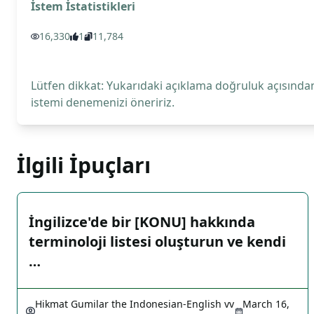
İstem İstatistikleri
16,330
1
11,784
Lütfen dikkat: Yukarıdaki açıklama doğruluk açısından
istemi denemenizi öneririz.
İlgili İpuçları
İngilizce'de bir [KONU] hakkında
terminoloji listesi oluşturun ve kendi
…
Hikmat Gumilar the Indonesian-English vv
March 16,