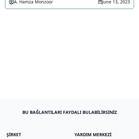
A. Hamza Monzoor
June 13, 2023
BU BAĞLANTILARI FAYDALI BULABILIRSINIZ
ŞIRKET
YARDIM MERKEZI