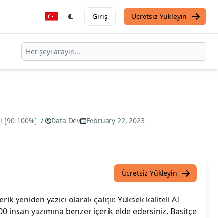
Giriş
Ücretsiz Yükleyin
ği [90-100%]
/
Data Dev
February 22, 2023
Ücretsiz Yükleyin
ik yeniden yazıcı olarak çalışır. Yüksek kaliteli AI
00 insan yazımına benzer içerik elde edersiniz. Basitçe