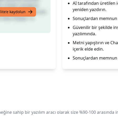
AI tarafından üretilen 
 üretilen içeriğinizi
yeniden yazdırın.
bi tekrar yazmasına izin
lite'e kaydolun
 Yanıt Oluştur"'a
Sonuçlardan memnun de
Güvenilir bir şekilde in
yazılımında.
Metni yapıştırın ve Ch
içerik elde edin.
Sonuçlardan memnun k
ğine sahip bir yazılım aracı olarak size %90-100 arasında in