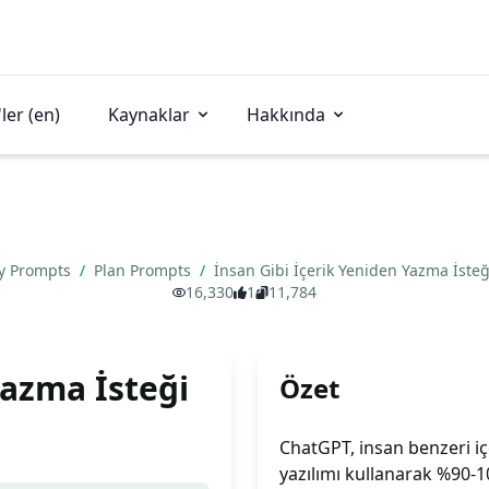
ler (en)
Kaynaklar
Hakkında
ty Prompts
/
Plan Prompts
/
İnsan Gibi İçerik Yeniden Yazma İste
16,330
1
11,784
Yazma İsteği
Özet
ChatGPT, insan benzeri içer
yazılımı kullanarak %90-1