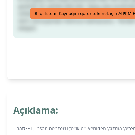
güvenilir bir şekilde elde edin. Yapay zeka tarafından
sohbet kutusuna yapıştırın ve ChatGPT'nin insan gi
Bilgi İstemi Kaynağını görüntülemek için AIPRM E
verin. (Sonuçlardan memnun kalmazsanız, "Yeniden
tıklayın)
Açıklama:
ChatGPT, insan benzeri içerikleri yeniden yazma yetene