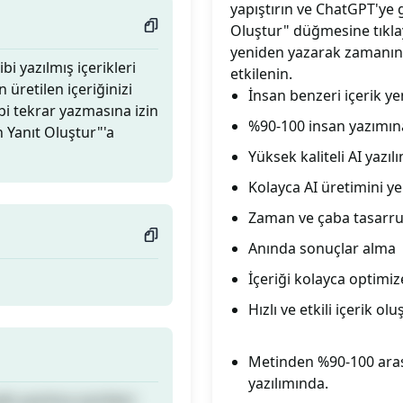
yapıştırın ve ChatGPT'ye
Oluştur" düğmesine tıklay
yeniden yazarak zamanınız
bi yazılmış içerikleri
etkilenin.
 üretilen içeriğinizi
İnsan benzeri içerik y
bi tekrar yazmasına izin
%90-100 insan yazımın
 Yanıt Oluştur"'a
Yüksek kaliteli AI yazı
Kolayca AI üretimini y
Zaman ve çaba tasarr
Anında sonuçlar alma
İçeriği kolayca optimi
Hızlı ve etkili içerik o
Metinden %90-100 arası 
yazılımında.
bi yazılmış içerikleri