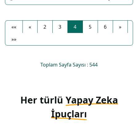
««
«
2
3
4
5
6
»
»»
Toplam Sayfa Sayısı : 544
Her türlü
Yapay Zeka
İpuçları