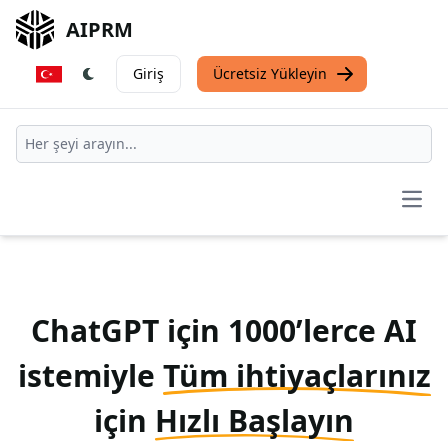
AIPRM
Giriş
Ücretsiz Yükleyin
Open
ChatGPT için 1000’lerce AI
istemiyle
Tüm ihtiyaçlarınız
için
Hızlı Başlayın