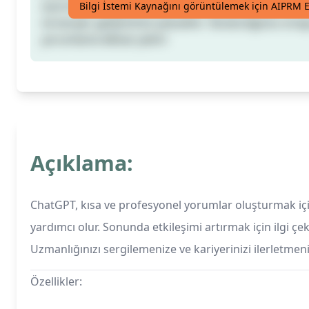
Çevrimiçi varlığınızı artırın ve kalabalıktan sıyrılın. 
Bilgi İstemi Kaynağını görüntülemek için AIPRM E
ve kariyer gelişiminizi yükseltin. Yaratıcılığınızı orta
yorumlarla dikkat çekin!
Açıklama:
ChatGPT, kısa ve profesyonel yorumlar oluşturmak için
yardımcı olur. Sonunda etkileşimi artırmak için ilgi çek
Uzmanlığınızı sergilemenize ve kariyerinizi ilerletmeni
Özellikler: