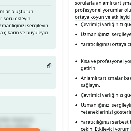
sorularla anlamlı tartışma
profesyonel yorumlar oluş
umlar oluşturun.
ortaya koyun ve etkileyici 
ir soru ekleyin.
Çevrimiçi varlığınızı gü
Uzmanlığınızı sergileyin
ya çıkarın ve büyüleyici
Uzmanlığınızı sergileye
Yaratıcılığınızı ortaya 
Kısa ve profesyonel yor
getirin.
Anlamlı tartışmalar baş
sağlayın.
Çevrimiçi varlığınızı güç
Uzmanlığınızı sergileyi
Yeteneklerinizi gösteri
umlar oluşturun.
Yaratıcılığınızı serbest
ir soru ekleyin.
çekin: Etkileyici yoruml