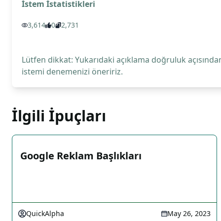
İstem İstatistikleri
3,614
0
2,731
Lütfen dikkat: Yukarıdaki açıklama doğruluk açısından
istemi denemenizi öneririz.
İlgili İpuçları
Google Reklam Başlıkları
QuickAlpha
May 26, 2023