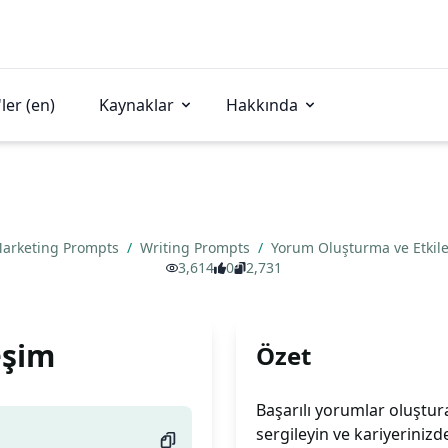
ler (en)
Kaynaklar
Hakkında
arketing Prompts
/
Writing Prompts
/
Yorum Oluşturma ve Etkil
3,614
0
2,731
eşim
Özet
Başarılı yorumlar oluştura
sergileyin ve kariyerinizde