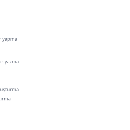
lar yapma
lar yazma
a
 oluşturma
rtırma