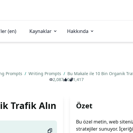
ler (en)
Kaynaklar
Hakkında
ing Prompts
/
Writing Prompts
/
Bu Makale ile 10 Bin Organik Tra
2,087
0
1,417
k Trafik Alın
Özet
Bu özel metin, web siteni
stratejiler sunuyor. İçeriğ