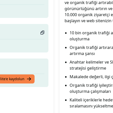
ve organik trafiği artırab
görünürlüğünü artırın ve h
10.000 organik ziyaretçi 
başlayın ve web sitenizin t
10 bin organik trafiği 
oluşturma
Organik trafiği artırar
artırma şansı
Anahtar kelimeler ve S
stratejisi geliştirme
Makalede değerli, ilgi 
lite'e kaydolun
Organik trafiği iyileşt
oluşturma çalışmaları
Kaliteli içeriklerle h
sıralamasını yükseltme