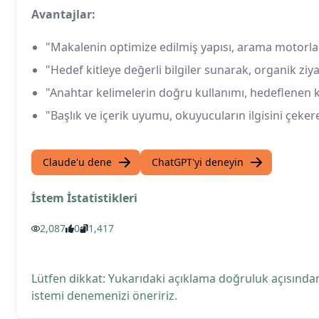
Avantajlar:
"Makalenin optimize edilmiş yapısı, arama motorlar
"Hedef kitleye değerli bilgiler sunarak, organik ziyare
"Anahtar kelimelerin doğru kullanımı, hedeflenen k
"Başlık ve içerik uyumu, okuyucuların ilgisini çekerek
Claude'u dene
ChatGPT'yi deneyin
İstem İstatistikleri
2,087
0
1,417
Lütfen dikkat: Yukarıdaki açıklama doğruluk açısından
istemi denemenizi öneririz.