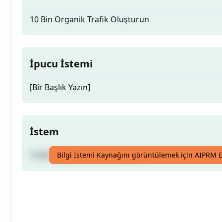
10 Bin Organik Trafik Oluşturun
İpucu İstemi
[Bir Başlık Yazın]
İstem
10 Bin Organik Trafik Oluşturun
Bilgi İstemi Kaynağını görüntülemek için AIPRM E