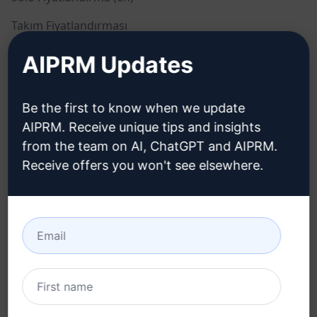
Takım Fiyatlandırması
(en)
AIPRM Updates
Blog (en)
Be the first to know when we update
YASAL
İNDIR
AIPRM. Receive unique tips and insights
from the team on AI, ChatGPT and AIPRM.
Gizlilik Politikası (en)
Nasıl kurulur
Receive offers you won't see elsewhere.
Kabul Edilebilir Kullanım
Google Chrome (en)
Politikası (en)
Microsoft Edge (en)
Kullanım Koşulları (en)
Tarayıcı Uzantısı
Terimleri (en)
Faturalama Koşulları (en)