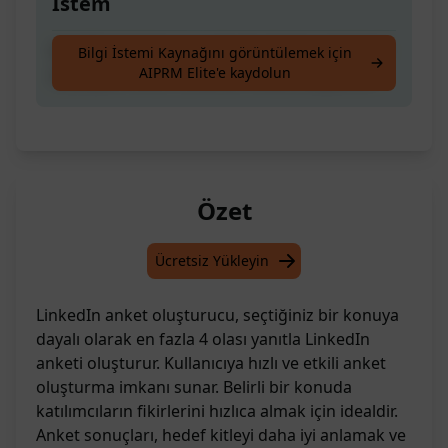
İstem
Seçtiğiniz bir konuya dayalı olarak en fazla 4
Bilgi İstemi Kaynağını görüntülemek için
AIPRM Elite'e kaydolun
olası yanıt ile bir LinkedIn Anketi oluşturun.
Özet
Ücretsiz Yükleyin
LinkedIn anket oluşturucu, seçtiğiniz bir konuya
dayalı olarak en fazla 4 olası yanıtla LinkedIn
anketi oluşturur. Kullanıcıya hızlı ve etkili anket
oluşturma imkanı sunar. Belirli bir konuda
katılımcıların fikirlerini hızlıca almak için idealdir.
Anket sonuçları, hedef kitleyi daha iyi anlamak ve