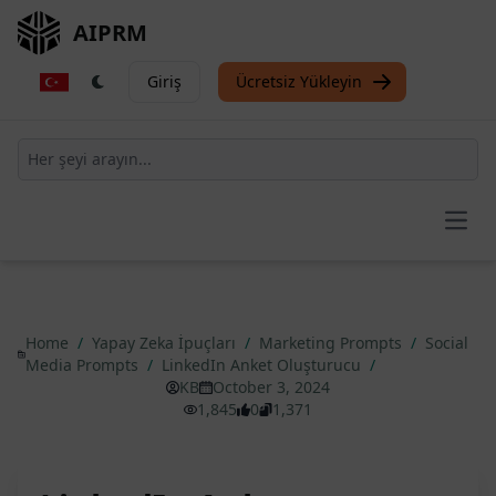
AIPRM
Giriş
Ücretsiz Yükleyin
Open
Home
/
Yapay Zeka İpuçları
/
Marketing Prompts
/
Social
Media Prompts
/
LinkedIn Anket Oluşturucu
/
KB
October 3, 2024
1,845
0
1,371