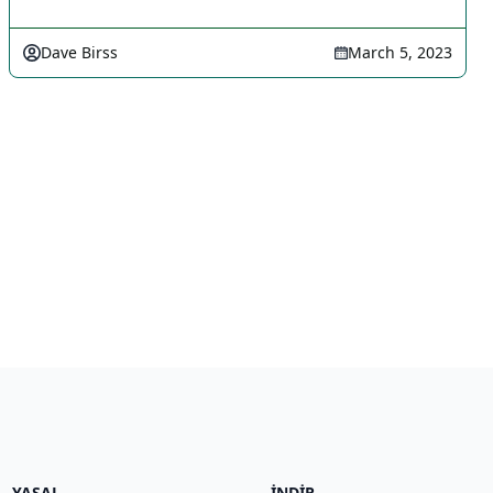
Dave Birss
March 5, 2023
YASAL
İNDIR