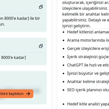
oluşturarak, içeriğinizi 
izleyicilere ulaşabilirsin
kelimelik bir anahtar kelim
 8000'e kadar] ile bir
yapabilirsiniz. Detaylı ve
un.
işinizi geliştirin.
Hedef kitlenizi anlama
Arama motorlarında ön
Gerçek izleyicilere eri
İçerik stratejinizi güçle
 8000'e kadar]
ChatGPT ile hızlı ve etk
İşinizi büyütür ve gelişt
Anahtar kelime strateji
SEO içerik planınızı o
 8000'e kadar] ile bir
lite'e kaydolun
un.
Hedef kitle analizi yapa