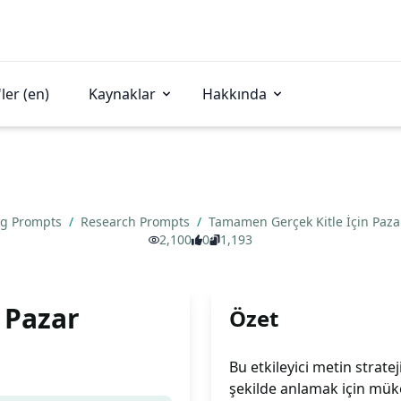
ler (en)
Kaynaklar
Hakkında
ng Prompts
/
Research Prompts
/
Tamamen Gerçek Kitle İçin Paza
2,100
0
1,193
 Pazar
Özet
Bu etkileyici metin strateji
şekilde anlamak için müke