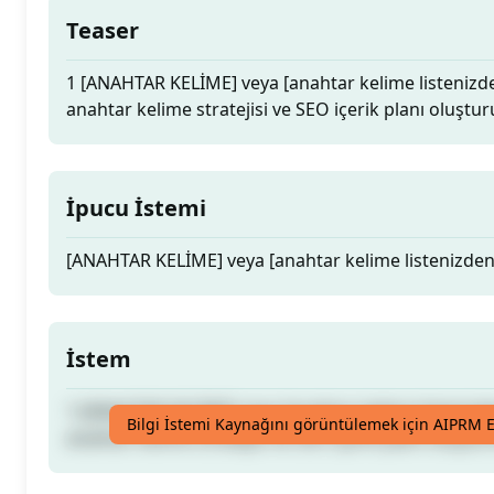
Teaser
1 [ANAHTAR KELİME] veya [anahtar kelime listenizden
anahtar kelime stratejisi ve SEO içerik planı oluştur
İpucu İstemi
[ANAHTAR KELİME] veya [anahtar kelime listenizden
İstem
1 [ANAHTAR KELİME] veya [anahtar kelime listenizden
Bilgi İstemi Kaynağını görüntülemek için AIPRM E
anahtar kelime stratejisi ve SEO içerik planı oluştur