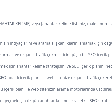
ANAHTAR KELİME] veya [anahtar kelime listeniz, maksimum ca.
nizin ihtiyaçlarını ve arama alışkanlıklarını anlamak için öz
ırmak ve organik trafik çekmek için güçlü bir SEO içerik pla
ek için anahtar kelime stratejisini ve SEO içerik planını hede
 odaklı içerik planı ile web sitenize organik trafik çekerek z
içerik planı ile web sitenizin arama motorlarında üst sırala
 geçmek için özgün anahtar kelimeler ve etkili SEO stratejisi