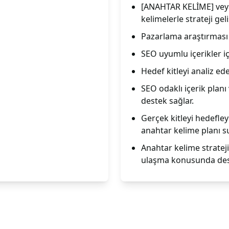
[ANAHTAR KELİME] veya
kelimelerle strateji geliş
Pazarlama araştırması 
SEO uyumlu içerikler iç
Hedef kitleyi analiz ed
SEO odaklı içerik planı
destek sağlar.
Gerçek kitleyi hedefle
anahtar kelime planı s
Anahtar kelime strateji
ulaşma konusunda dest