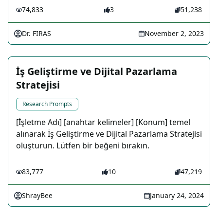
74,833
3
51,238
Dr. FIRAS
November 2, 2023
İş Geliştirme ve Dijital Pazarlama
Stratejisi
Research Prompts
[İşletme Adı] [anahtar kelimeler] [Konum] temel
alınarak İş Geliştirme ve Dijital Pazarlama Stratejisi
oluşturun. Lütfen bir beğeni bırakın.
83,777
10
47,219
ShrayBee
January 24, 2024