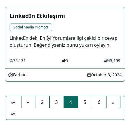
LinkedIn Etkileşimi
Social Media Prompts
LinkedIn'deki En İyi Yorumlara ilgi çekici bir cevap
oluşturun. Beğendiyseniz bunu yukarı oylayın.
75,131
5
45,159
Farhan
October 3, 2024
««
«
2
3
4
5
6
»
»»