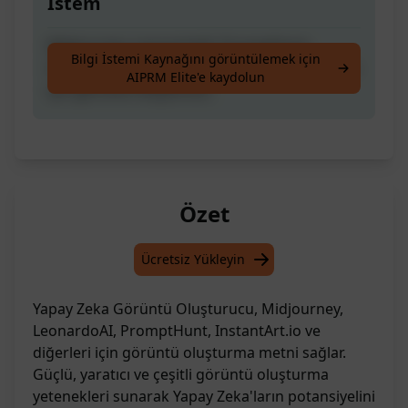
İstem
Midjourney, LeonardoAI, PromptHunt,
Bilgi İstemi Kaynağını görüntülemek için
InstantArt.io ve diğer yapay zeka platformları
AIPRM Elite'e kaydolun
için görüntü oluşturucu
Özet
Ücretsiz Yükleyin
Yapay Zeka Görüntü Oluşturucu, Midjourney,
LeonardoAI, PromptHunt, InstantArt.io ve
diğerleri için görüntü oluşturma metni sağlar.
Güçlü, yaratıcı ve çeşitli görüntü oluşturma
yetenekleri sunarak Yapay Zeka'ların potansiyelini