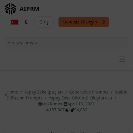
AIPRM
Giriş
Ücretsiz Yükleyin
Open
Home
/
Yapay Zeka İpuçları
/
Generative Prompts
/
Stable
Diffusion Prompts
/
Yapay Zeka Görüntü Oluşturucu
/
Leo Romeu
April 13, 2023
137,307
4
94,832