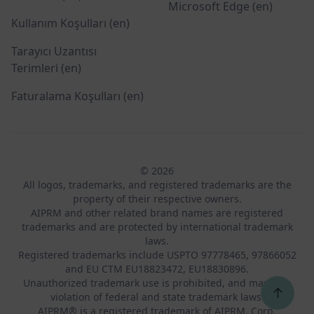
Microsoft Edge (en)
Kullanım Koşulları (en)
Tarayıcı Uzantısı
Terimleri (en)
Faturalama Koşulları (en)
© 2026
All logos, trademarks, and registered trademarks are the
property of their respective owners.
AIPRM and other related brand names are registered
trademarks and are protected by international trademark
laws.
Registered trademarks include USPTO 97778465, 97866052
and EU CTM EU18823472, EU18830896.
Unauthorized trademark use is prohibited, and may be a
↑
violation of federal and state trademark laws.
AIPRM® is a registered trademark of AIPRM, Corp.