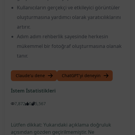
Kullanıcıların gerçekçi ve etkileyici görüntüler
oluşturmasına yardımcı olarak yaratıcılıklarını
artırır.
Adım adım rehberlik sayesinde herkesin
mükemmel bir fotoğraf oluşturmasına olanak
tanır.
Claude'u dene
ChatGPT'yi deneyin
İstem İstatistikleri
7,872
0
5,567
Lütfen dikkat: Yukarıdaki açıklama doğruluk
açısından gözden geçirilmemiştir. Ne