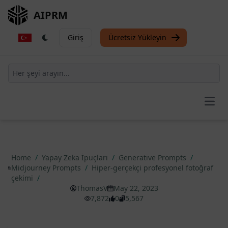
AIPRM
Giriş
Ücretsiz Yükleyin
Open
Home
/
Yapay Zeka İpuçları
/
Generative Prompts
/
Midjourney Prompts
/
Hiper-gerçekçi profesyonel fotoğraf
çekimi
/
ThomasV
May 22, 2023
7,872
0
5,567