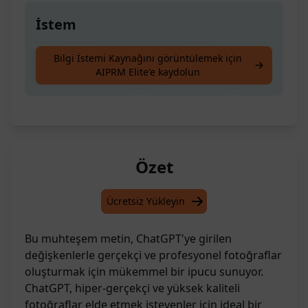
İstem
Gerçekçi bir resim oluşturmak için
Bilgi İstemi Kaynağını görüntülemek için
AIPRM Elite'e kaydolun
mükemmel bir fotoğraf prompt'u oluşturun.
Özet
Ücretsiz Yükleyin
Bu muhteşem metin, ChatGPT'ye girilen
değişkenlerle gerçekçi ve profesyonel fotoğraflar
oluşturmak için mükemmel bir ipucu sunuyor.
ChatGPT, hiper-gerçekçi ve yüksek kaliteli
fotoğraflar elde etmek isteyenler için ideal bir