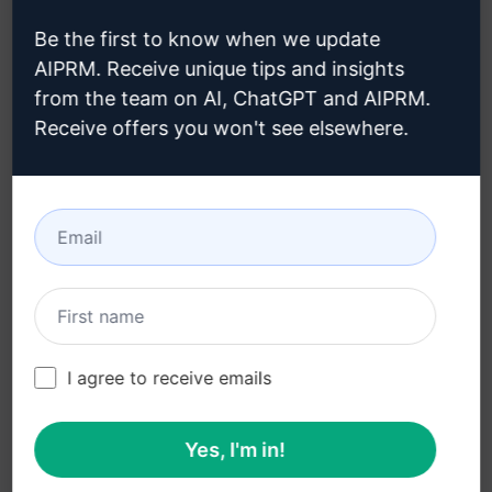
Be the first to know when we update
YASAL
İNDIR
AIPRM. Receive unique tips and insights
from the team on AI, ChatGPT and AIPRM.
Gizlilik Politikası (en)
Nasıl kurulur
Receive offers you won't see elsewhere.
Kabul Edilebilir Kullanım
Google Chrome (en)
Politikası (en)
Microsoft Edge (en)
Kullanım Koşulları (en)
Tarayıcı Uzantısı
Terimleri (en)
Faturalama Koşulları (en)
I agree to receive emails
Yes, I'm in!
© 2026
All logos, trademarks, and registered trademarks are the