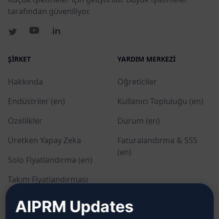
tarafından güveniliyor.
ŞIRKET
YARDIM MERKEZI
Hakkında
Öğreticiler
Endüstriler (en)
Kullanıcı Topluluğu (en)
Özellikler
Durum (en)
Üretken Yapay Zeka
Faturalandırma & SSS
(en)
Solo Fiyatlandırma (en)
Takım Fiyatlandırması
(en)
AIPRM Updates
Blog (en)