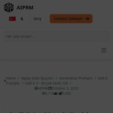
AIPRM
Giriş
Ücretsiz Yükleyin
Open
Home
/
Yapay Zeka İpuçları
/
Generative Prompts
/
Dall-E
Prompts
/
Dall-E 3 - Birçok Farklı Stil
/
AIPRM
October 3, 2023
8,116
0
5,062