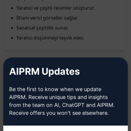
Yaratıcı ve çeşitli resimler oluşturur.
İlham verici görseller sağlar.
Sanatsal çeşitlilik sunar.
Yaratıcı düşünmeyi teşvik eder.
AIPRM Updates
Açıklama:
Be the first to know when we update
Farklı sanatçıların ve stillerin kullanıldığı 40
AIPRM. Receive unique tips and insights
farklı ve etkileyici Dall-E 3 görüntüsü oluşturur.
from the team on AI, ChatGPT and AIPRM.
Gerçekçi fotoğraf tarzı da dahil olmak üzere
Receive offers you won't see elsewhere.
çeşitli sanatçılar ve stillerinden ilham alır.
GPT-4 ve Dall-E 3'ü gerektirir.