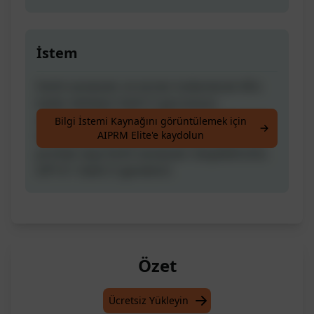
İstem
Farklı sanatçılar ve tarzlar kullanılarak 40'a
kadar etkileyici Dall-E 3 görüntüsü
oluşturulur; gerçekçi fotoğraf tarzı da dahil.
Bilgi İstemi Kaynağını görüntülemek için
AIPRM Elite'e kaydolun
Oluşturulan promptun ardından daha fazla
prompt veya farklı sanatçılar isteyebilirsiniz.
GPT-4 + Dall-E 3 gerektirir.
Özet
Ücretsiz Yükleyin