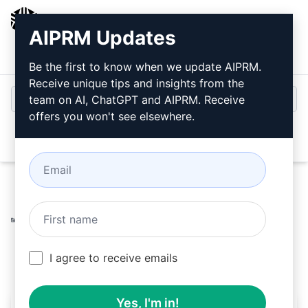
AIPRM
AIPRM Updates
Giriş
Ücretsiz Yükleyin
Be the first to know when we update AIPRM.
Receive unique tips and insights from the
team on AI, ChatGPT and AIPRM. Receive
offers you won't see elsewhere.
Open
Home
/
Yapay Zeka İpuçları
/
Generative Prompts
/
Dall-E
Prompts
/
CSV Formatında Çoktan Seçmeli Soru Üretimi
/
GyanOk Team
March 20, 2023
2,075
0
1,241
I agree to receive emails
Yes, I'm in!