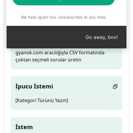
CSV Formatında Çoktan
Seçmeli Soru Üretimi
We hate spam too. Unsubscribe at any time.
Go away, box!
Teaser
gyanok.com aracılığıyla CSV formatında
çoktan seçmeli sorular üretin
İpucu İstemi
[Kategori Türünü Yazın]
İstem