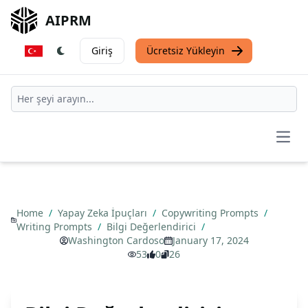
AIPRM
Giriş
Ücretsiz Yükleyin
Open
Home
/
Yapay Zeka İpuçları
/
Copywriting Prompts
/
Writing Prompts
/
Bilgi Değerlendirici
/
Washington Cardoso
January 17, 2024
53
0
26