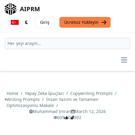
AIPRM
Giriş
Ücretsiz Yükleyin
Open
Home
/
Yapay Zeka İpuçları
/
Copywriting Prompts
/
Writing Prompts
/
İnsan Yazımı ve Tamamen
Optimizasyonlu Makale
/
Muhammad Imran
March 12, 2026
609
0
392