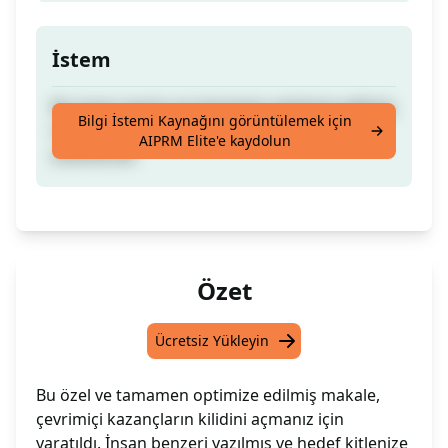
İstem
Bu insan yazımı ve tamamen optimize edilmiş
Bilgi İstemi Kaynağını görüntülemek için
makale, çevrimiçi gelir elde etmenin
AIPRM Elite'e kaydolun
anahtarıdır.
Özet
Ücretsiz Yükleyin
Bu özel ve tamamen optimize edilmiş makale,
çevrimiçi kazançların kilidini açmanız için
yaratıldı. İnsan benzeri yazılmış ve hedef kitlenize