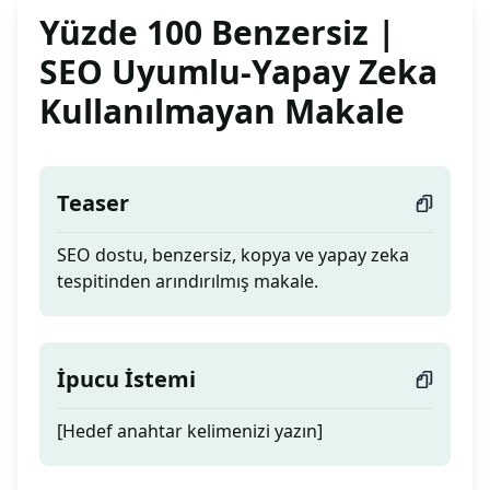
I agree to receive emails
Yüzde 100 Benzersiz |
SEO Uyumlu-Yapay Zeka
Yes, I'm in!
Kullanılmayan Makale
We hate spam too. Unsubscribe at any time.
Teaser
Go away, box!
SEO dostu, benzersiz, kopya ve yapay zeka
tespitinden arındırılmış makale.
İpucu İstemi
[Hedef anahtar kelimenizi yazın]