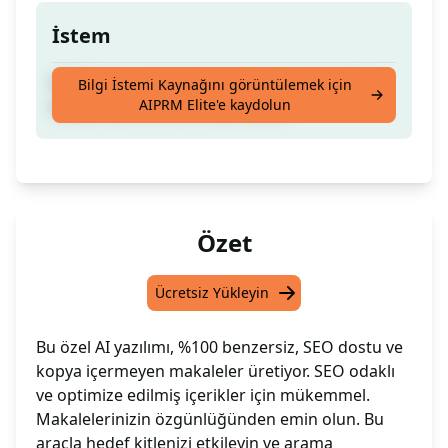
İstem
SEO dostu, benzersiz, kopya ve yapay zeka
Bilgi İstemi Kaynağını görüntülemek için
AIPRM Elite'e kaydolun
tespitinden arındırılmış makale.
Özet
Ücretsiz Yükleyin
Bu özel AI yazılımı, %100 benzersiz, SEO dostu ve
kopya içermeyen makaleler üretiyor. SEO odaklı
ve optimize edilmiş içerikler için mükemmel.
Makalelerinizin özgünlüğünden emin olun. Bu
araçla hedef kitlenizi etkileyin ve arama