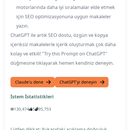
motorlarında daha iyi sıralamalar elde etmek
için SEO optimizasyonuna uygun makaleler
yazın.
ChatGPT ile artık SEO dostu, özgün ve kopya
içeriksiz makalelerle içerik oluşturmak çok daha
kolay ve etkili! "Try this Prompt on ChatGPT"
düğmesine tıklayarak hemen kendiniz deneyin.
Claude'u dene
ChatGPT'yi deneyin
İstem İstatistikleri
130,474
5
95,753
Lütfen dikkat: Yukarıdaki açıklama doğruluk