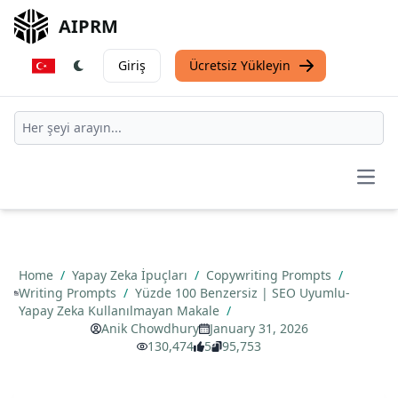
AIPRM
Giriş
Ücretsiz Yükleyin
AIPRM Updates
Be the first to know when we update
AIPRM. Receive unique tips and insights
Open
from the team on AI, ChatGPT and AIPRM.
Receive offers you won't see elsewhere.
Home
/
Yapay Zeka İpuçları
/
Copywriting Prompts
/
Writing Prompts
/
Yüzde 100 Benzersiz | SEO Uyumlu-
Yapay Zeka Kullanılmayan Makale
/
Anik Chowdhury
January 31, 2026
130,474
5
95,753