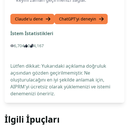
keyifli zaman geçirmenizi sağlar.
Claude'u dene
ChatGPT'yi deneyin
İstem İstatistikleri
6,704
0
4,167
Lütfen dikkat: Yukarıdaki açıklama doğruluk
açısından gözden geçirilmemiştir. Ne
oluşturulacağını en iyi şekilde anlamak için,
AIPRM'yi ücretsiz olarak yüklemenizi ve istemi
denemenizi öneririz.
İlgili İpuçları