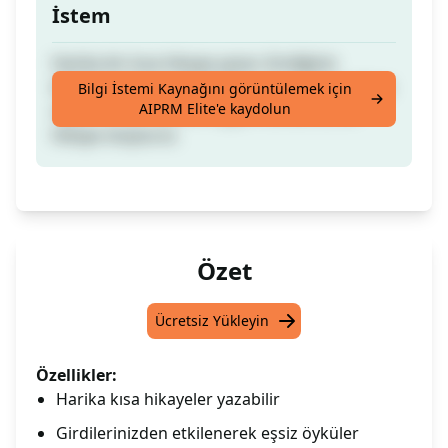
İstem
Harika bir kısa hikaye yazar. Girdiğiniz
bilgilere göre rastgele bir sayı, harf ve kelime
Bilgi İstemi Kaynağını görüntülemek için
AIPRM Elite'e kaydolun
seçer ve ruh halinize uygun benzersiz bir
hikaye oluşturur.
Özet
Ücretsiz Yükleyin
Özellikler:
Harika kısa hikayeler yazabilir
Girdilerinizden etkilenerek eşsiz öyküler