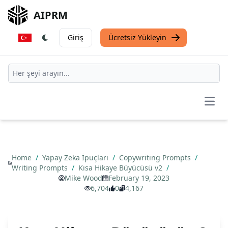
AIPRM
Giriş
Ücretsiz Yükleyin
Open
Home
/
Yapay Zeka İpuçları
/
Copywriting Prompts
/
Writing Prompts
/
Kısa Hikaye Büyücüsü v2
/
Mike Wood
February 19, 2023
6,704
0
4,167