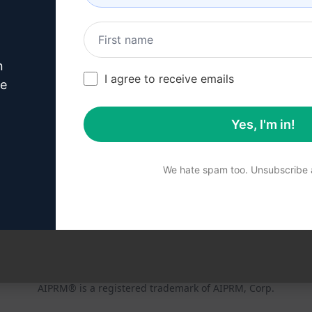
Özellikler
Durum (en)
Üretken Yapay Zeka
Faturalandırma & SSS
(en)
Solo Fiyatlandırma (en)
n
I agree to receive emails
ve
Takım Fiyatlandırması
(en)
Yes, I'm in!
Blog (en)
We hate spam too. Unsubscribe a
© 2026
ademarks, and registered trademarks are the property of their resp
brand names are registered trademarks and are protected by inte
demarks include USPTO 97778465, 97866052 and EU CTM EU188234
emark use is prohibited, and may be a violation of federal and sta
AIPRM® is a registered trademark of AIPRM, Corp.