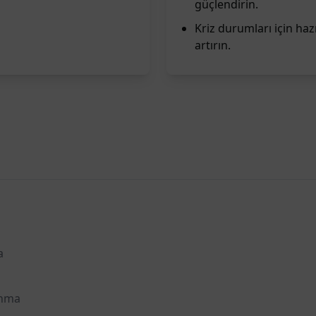
güçlendirin.
Kriz durumları için hazı
artırın.
a
unma