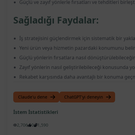
Güçlü ve zayıf yönlerle fırsatları ve tehditleri birleş
Sağladığı Faydalar:
İş stratejisini güçlendirmek için sistematik bir yak
Yeni ürün veya hizmetin pazardaki konumunu beli
Güçlü yönlerin fırsatlara nasıl dönüştürülebileceğini
Zayıf yönlerin nasıl geliştirilebileceği konusunda yo
Rekabet karşısında daha avantajlı bir konuma geç
Claude'u dene
ChatGPT'yi deneyin
İstem İstatistikleri
2,706
0
1,590