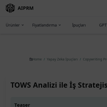
AIPRM
Ürünler
Fiyatlandırma
İpuçları
GPT'
Home
/
Yapay Zeka İpuçları
/
Copywriting P
TOWS Analizi ile İş Stratej
Teaser