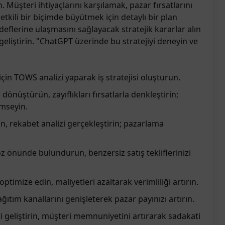
n. Müşteri ihtiyaçlarını karşılamak, pazar fırsatlarını
etkili bir biçimde büyütmek için detaylı bir plan
deflerine ulaşmasını sağlayacak stratejik kararlar alın
si geliştirin. "ChatGPT üzerinde bu stratejiyi deneyin ve
çin TOWS analizi yaparak iş stratejisi oluşturun.
 dönüştürün, zayıflıkları fırsatlarla denkleştirin;
imseyin.
n, rekabet analizi gerçekleştirin; pazarlama
öz önünde bulundurun, benzersiz satış tekliflerinizi
ptimize edin, maliyetleri azaltarak verimliliği artırın.
ağıtım kanallarını genişleterek pazar payınızı artırın.
eri geliştirin, müşteri memnuniyetini artırarak sadakati