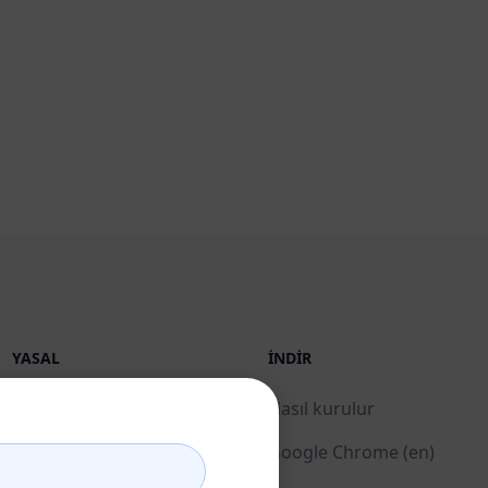
YASAL
İNDIR
Gizlilik Politikası (en)
Nasıl kurulur
Kabul Edilebilir Kullanım
Google Chrome (en)
Politikası (en)