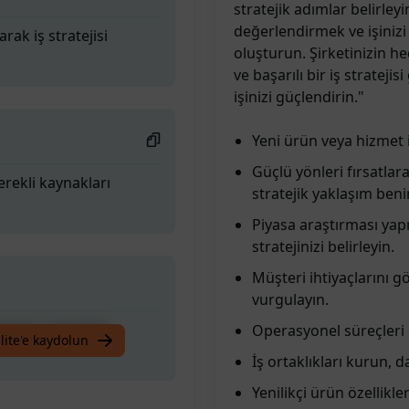
stratejik adımlar belirleyi
değerlendirmek ve işinizi 
rak iş stratejisi
oluşturun. Şirketinizin he
ve başarılı bir iş strateji
işinizi güçlendirin."
Yeni ürün veya hizmet i
Güçlü yönleri fırsatlara
erekli kaynakları
stratejik yaklaşım ben
Piyasa araştırması yapı
stratejinizi belirleyin.
Müşteri ihtiyaçlarını g
vurgulayın.
rak iş stratejisi
Operasyonel süreçleri o
lite'e kaydolun
İş ortaklıkları kurun, d
Yenilikçi ürün özellikl