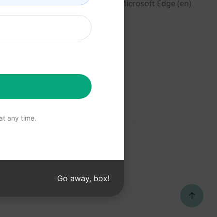
Microsoft Edge (en)
Kullanım Koşulları (en)
Tarayıcı Uzantısı
Terimleri (en)
Faturalama Koşulları
(en)
t any time.
ective owners.
rnational trademark laws.
Go away, box!
72, EU18830896.
te trademark laws.
↑