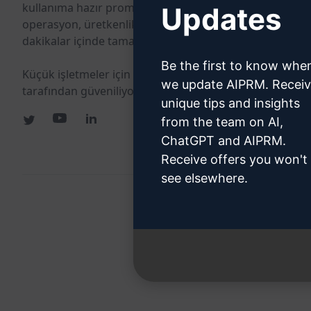
kullanıma hazır promptlarla pazarlama, satış,
Updates
operasyon, üretkenlik ve müşteri desteği görevlerini
dakikalar içinde tamamlayın.
Be the first to know whe
Küçük işletmeler için geliştirildi. Büyük işletmeler
we update AIPRM. Recei
tarafından güveniliyor.
unique tips and insights
from the team on AI,
ChatGPT and AIPRM.
Receive offers you won't
see elsewhere.
All logos, tr
AIPRM and other related 
Registered tra
Unauthorized trad