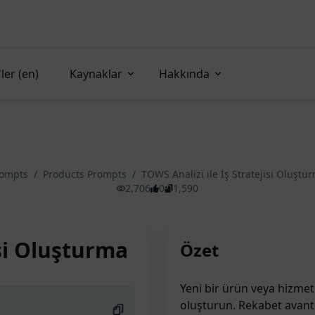
ler (en)
Kaynaklar
Hakkında
rompts
/
Products Prompts
/
TOWS Analizi ile İş Stratejisi Oluşt
2,706
0
1,590
isi Oluşturma
Özet
Yeni bir ürün veya hizmet 
oluşturun. Rekabet avanta