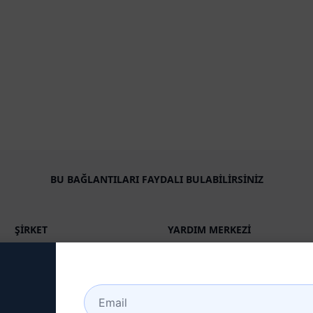
BU BAĞLANTILARI FAYDALI BULABILIRSINIZ
ŞIRKET
YARDIM MERKEZI
Hakkında
Öğreticiler
Endüstriler (en)
Kullanıcı Topluluğu (en)