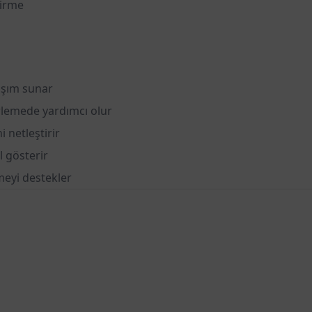
tirme
laşım sunar
rlemede yardımcı olur
 netleştirir
l gösterir
meyi destekler