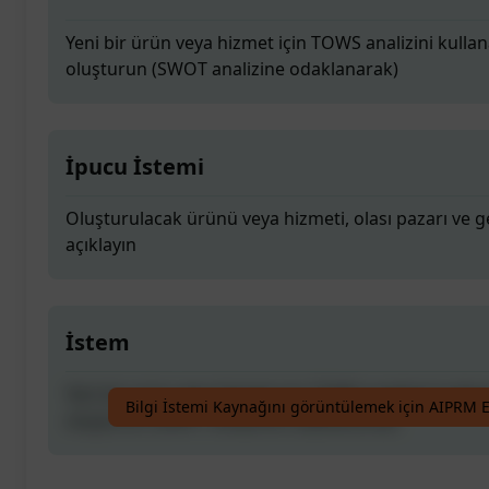
Yeni bir ürün veya hizmet için TOWS analizini kullana
oluşturun (SWOT analizine odaklanarak)
İpucu İstemi
Oluşturulacak ürünü veya hizmeti, olası pazarı ve g
açıklayın
İstem
Yeni bir ürün veya hizmet için TOWS analizini kullana
Bilgi İstemi Kaynağını görüntülemek için AIPRM E
oluşturun (SWOT analizine odaklanarak)