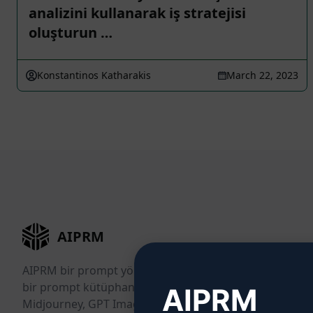
analizini kullanarak iş stratejisi
oluşturun …
Konstantinos Katharakis
March 22, 2023
AIPRM
AIPRM bir prompt yönetim aracı ve topluluk odaklı
bir prompt kütüphanesidir. ChatGPT, Claude, Gemini,
AIPRM
Midjourney, GPT Image ve daha niceleri için